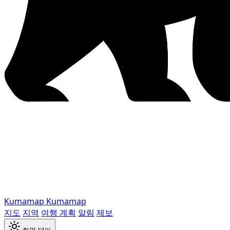
Kumamap
Kumamap
지도
지역
여행 계획
알림
제보