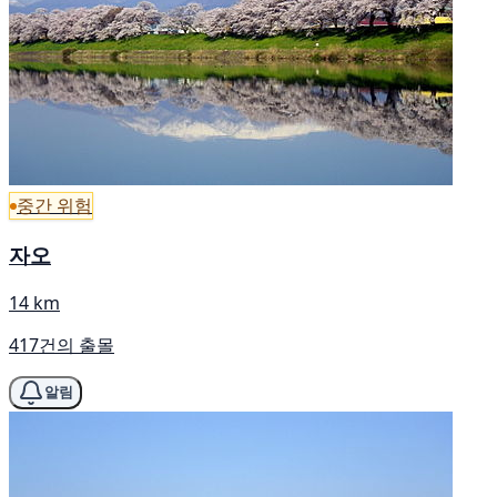
중간 위험
자오
14 km
417건의 출몰
알림