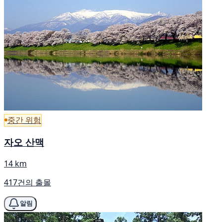
중간 위험
자오 산맥
14 km
417건의 출몰
알림