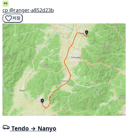
cp
@ranger-a852d23b
저장
Tendo → Nanyo