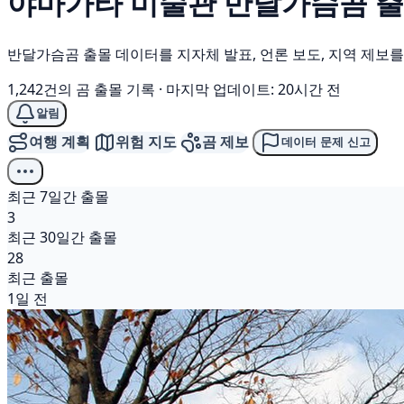
야마가타 미술관
반달가슴곰
출
반달가슴곰 출몰 데이터를 지자체 발표, 언론 보도, 지역 제보
1,242건의 곰 출몰 기록
·
마지막 업데이트: 20시간 전
알림
여행 계획
위험 지도
곰 제보
데이터 문제 신고
최근 7일간 출몰
3
최근 30일간 출몰
28
최근 출몰
1일 전