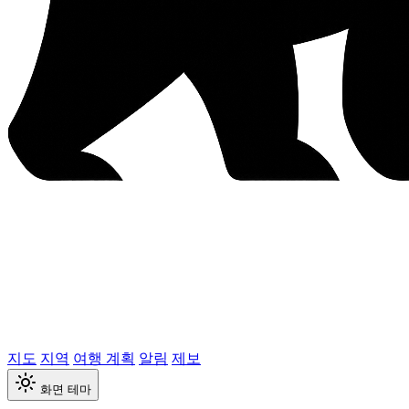
지도
지역
여행 계획
알림
제보
화면 테마