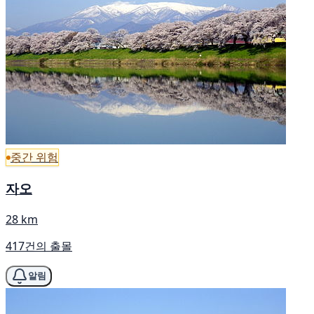
중간 위험
자오
28 km
417건의 출몰
알림