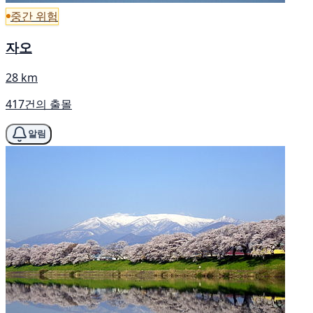
중간 위험
자오
28 km
417건의 출몰
알림