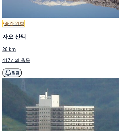
중간 위험
자오 산맥
28 km
417건의 출몰
알림