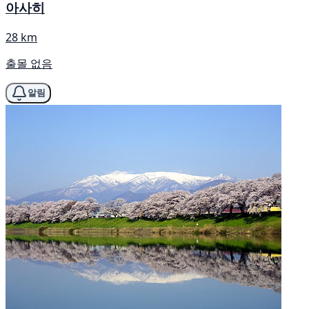
아사히
28 km
출몰 없음
알림