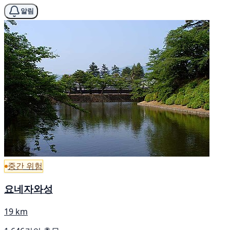
알림
중간 위험
요네자와성
19 km