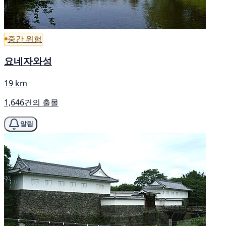
중간 위험
요네자와성
19 km
1,646건의 출몰
알림