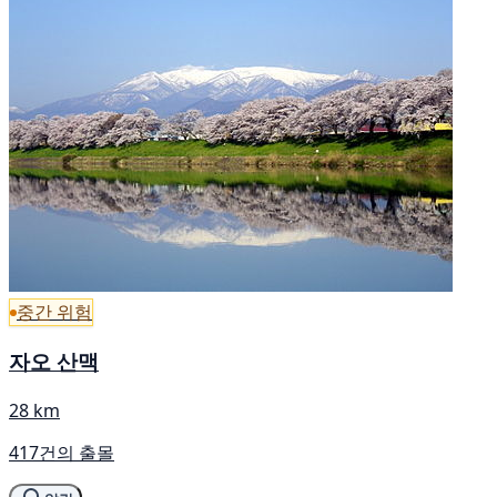
중간 위험
자오 산맥
28 km
417건의 출몰