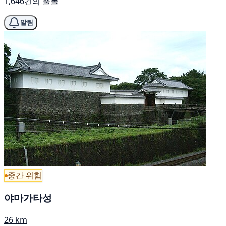
1,646건의 출몰
알림
중간 위험
야마가타성
26 km