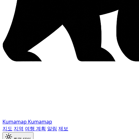
Kumamap
Kumamap
지도
지역
여행 계획
알림
제보