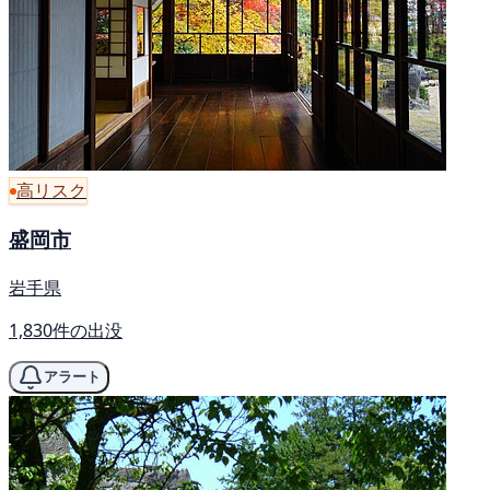
高リスク
盛岡市
岩手県
1,830件の出没
アラート