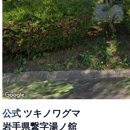
公式
ツキノワグマ
岩手県繋字湯ノ舘