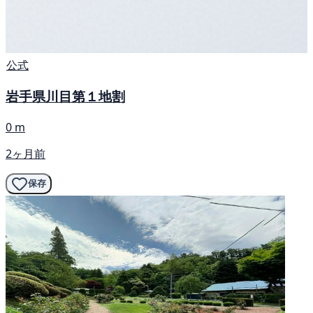
公式
岩手県川目第１地割
0 m
2ヶ月前
保存