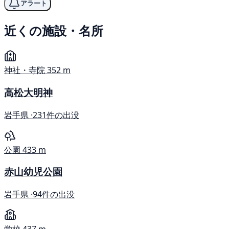
アラート
近くの施設・名所
神社・寺院
352 m
高松大明神
岩手県 ·
231件の出没
公園
433 m
赤山幼児公園
岩手県 ·
94件の出没