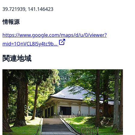
39.721939, 141.146423
情報源
https://www.google.com/maps/d/u/0/viewer?
mid=1QnVCL8lSy4tc9b...
関連地域