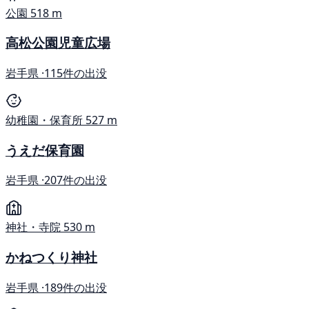
公園
518 m
高松公園児童広場
岩手県 ·
115件の出没
幼稚園・保育所
527 m
うえだ保育園
岩手県 ·
207件の出没
神社・寺院
530 m
かねつくり神社
岩手県 ·
189件の出没