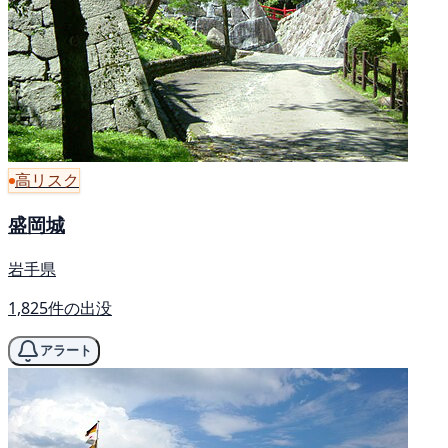
高リスク
盛岡城
岩手県
1,825件の出没
アラート