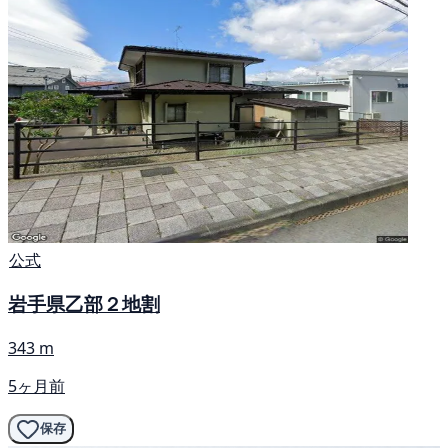
公式
岩手県乙部２地割
343 m
5ヶ月前
保存