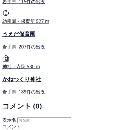
岩手県 ·
115件の出没
幼稚園・保育所
527 m
うえだ保育園
岩手県 ·
207件の出没
神社・寺院
530 m
かねつくり神社
岩手県 ·
189件の出没
コメント (0)
表示名
コメント