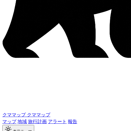
クママップ
クママップ
マップ
地域
旅行計画
アラート
報告