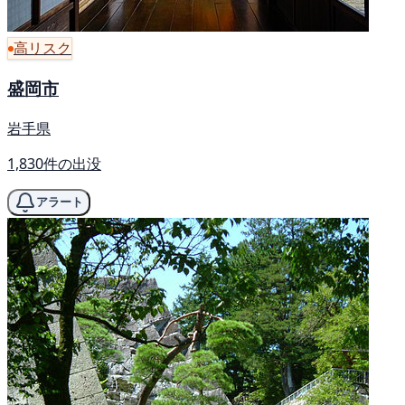
高リスク
盛岡市
岩手県
1,830件の出没
アラート