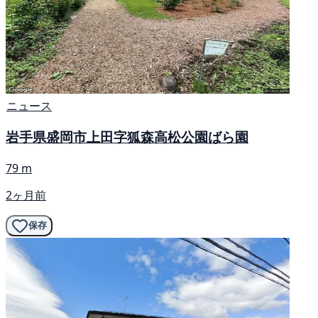
ニュース
岩手県盛岡市上田字狐森高松公園ばら園
79 m
2ヶ月前
保存