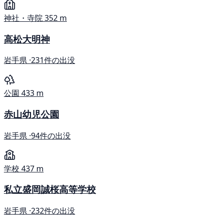
神社・寺院
352 m
高松大明神
岩手県 ·
231件の出没
公園
433 m
赤山幼児公園
岩手県 ·
94件の出没
学校
437 m
私立盛岡誠桜高等学校
岩手県 ·
232件の出没