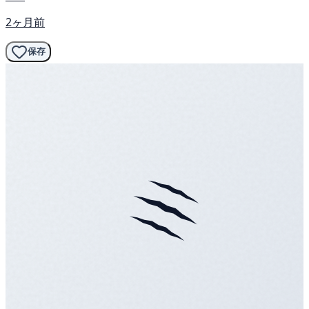
2ヶ月前
保存