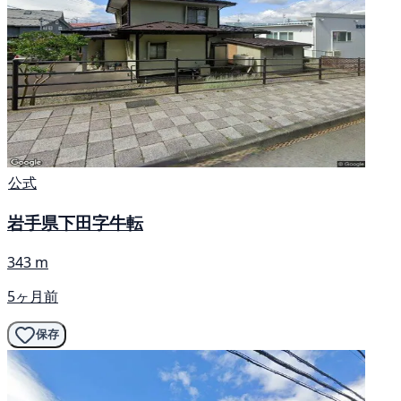
公式
岩手県下田字牛転
343 m
5ヶ月前
保存