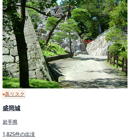
高リスク
盛岡城
岩手県
1,825件の出没