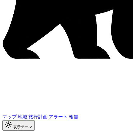
マップ
地域
旅行計画
アラート
報告
表示テーマ