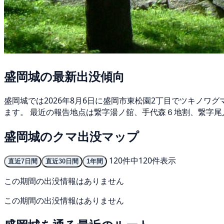
盛岡城の最新出没傾向
盛岡城では2026年8月6日に盛岡市東松園2丁目でツキノワグ
ます。 最近の報告地点は繋字湯ノ舘、手代森６地割、繋字尾入
盛岡城のクマ出没マップ
120件中120件表示
直近7日間
直近30日間
1年間
この期間の出没情報はありません
この期間の出没情報はありません