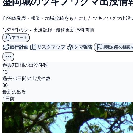
盛岡城の
ツキノワグマ
出没情
自治体発表・報道・地域投稿をもとにしたツキノワグマ出没
1,825件のクマ出没記録
·
最終更新: 5時間前
アラート
旅行計画
リスクマップ
クマ報告
掲載内容の確認
過去7日間の出没件数
13
過去30日間の出没件数
80
最新の出没
1日前