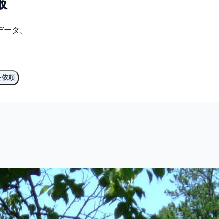
報
データ。
を依頼