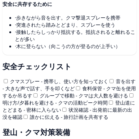
安全に共存するために
·
歩きながら音を出す。クマ撃退スプレーを携帯
·
突進されたら踏みとどまり、スプレーを使う
·
接触したらしっかり抵抗する。抵抗されると離れるこ
とが多い
·
木に登らない（向こうの方が登るのが上手い）
安全チェックリスト
クマスプレー - 携帯し、使い方を知っておく
音を出す
- 大きな声で話す、手を叩くなど
食料保管 - クマ缶を使用
するか吊るす
グループで移動 - クマは大人数を避ける
明け方/夕暮れを避ける - クマの活動ピーク時間
登山道に
とどまる - 密林に入らない
状況確認 - 出発前に最新の出
没を確認
誰かに伝える - 旅行計画を共有する
登山・クマ対策装備