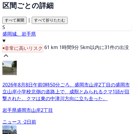
区間ごとの詳細
|
すべて展開
すべて折りたたむ
S
盛岡城、岩手県
61 km
1時間9分
5km以内に31件の出没
非常に高いリスク
2026年8月8日午前0時50分ごろ、盛岡市山岸2丁目の盛岡市
立山岸小学校北側の道路上で、成獣とみられるクマ1頭が目
撃された。クマは東の中津川方向に立ち去った。
岩手県盛岡市山岸2丁目
ニュース ·
2日前