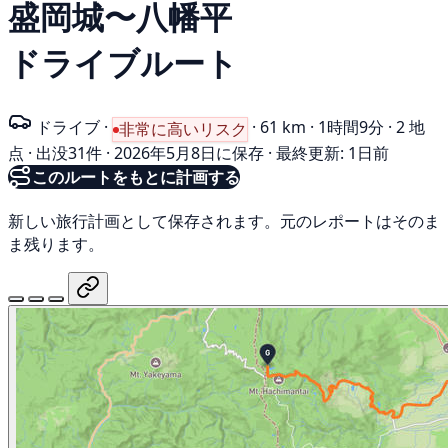
盛岡城〜八幡平
ドライブルート
ドライブ
·
·
61 km
·
1時間9分
·
2 地
非常に高いリスク
点
·
出没31件
·
2026年5月8日に保存
·
最終更新: 1日前
このルートをもとに計画する
新しい旅行計画として保存されます。元のレポートはそのま
ま残ります。