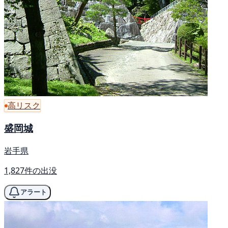
高リスク
盛岡城
岩手県
1,827件の出没
アラート