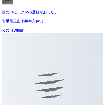
畑の中に、クマの足跡があった。
岩手県玉山永井字永井沢
公式 ·
1週間前