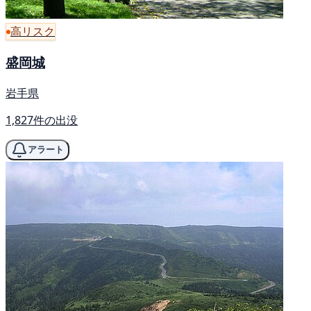
高リスク
盛岡城
岩手県
1,827件の出没
アラート