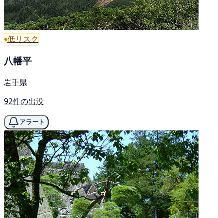
低リスク
八幡平
岩手県
92件の出没
アラート