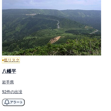
低リスク
八幡平
岩手県
92件の出没
アラート