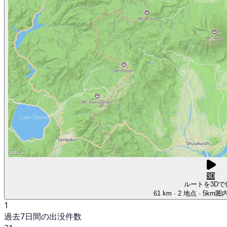
3D
ルートを3Dで
61 km
· 2 地点
· 5km
1
過去7日間の出没件数