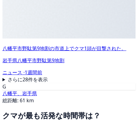
八幡平市野駄第9地割の市道上でクマ1頭が目撃された。
岩手県八幡平市野駄第9地割
ニュース ·
1週間前
さらに28件を表示
G
八幡平、岩手県
総距離: 61 km
クマが最も活発な時間帯は？