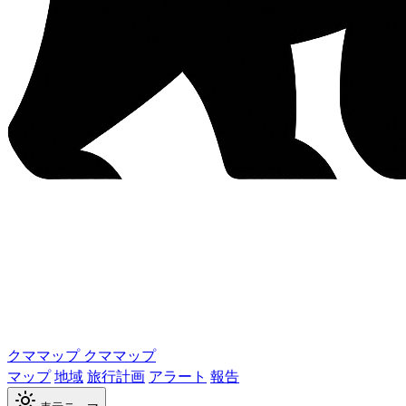
クママップ
クママップ
マップ
地域
旅行計画
アラート
報告