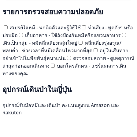
รายการตรวจสอบความปลอดภัย
สเปรย์ไล่หมี - พกติดตัวและรู้วิธีใช้
ทำเสียง - พูดดังๆ หรือ
ปรบมือ
เก็บอาหาร - ใช้ถังป้องกันหมีหรือแขวนอาหาร
เดินเป็นกลุ่ม - หมีหลีกเลี่ยงกลุ่มใหญ่
หลีกเลี่ยงรุ่งอรุณ/
พลบค่ำ - ช่วงเวลาที่หมีเคลื่อนไหวมากที่สุด
อยู่ในเส้นทาง -
อย่าเข้าไปในพืชพันธุ์หนาแน่น
ตรวจสอบสภาพ - ดูเหตุการณ์
ล่าสุดก่อนออกเดินทาง
บอกใครสักคน - แชร์แผนการเดิน
ทางของคุณ
อุปกรณ์เดินป่าในญี่ปุ่น
อุปกรณ์รับมือหมีและเดินป่า คะแนนสูงบน Amazon และ
Rakuten