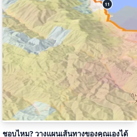
ชอบไหม? วางแผนเส้นทางของคุณเองได้