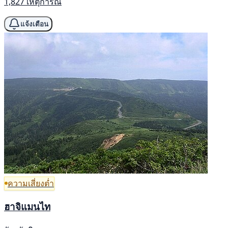
1,827 เหตุการณ์
แจ้งเตือน
ความเสี่ยงต่ำ
ฮาจิแมนไท