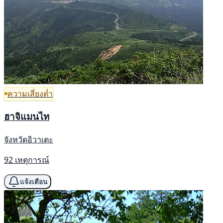
ความเสี่ยงต่ำ
ฮาจิแมนไท
จังหวัดอิวาเตะ
92 เหตุการณ์
แจ้งเตือน