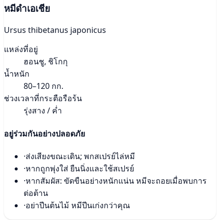
หมีดำเอเชีย
Ursus thibetanus japonicus
แหล่งที่อยู่
ฮอนชู, ชิโกกุ
น้ำหนัก
80–120 กก.
ช่วงเวลาที่กระตือรือร้น
รุ่งสาง / ค่ำ
อยู่ร่วมกันอย่างปลอดภัย
·
ส่งเสียงขณะเดิน; พกสเปรย์ไล่หมี
·
หากถูกพุ่งใส่ ยืนนิ่งและใช้สเปรย์
·
หากสัมผัส: ขัดขืนอย่างหนักแน่น หมีจะถอยเมื่อพบการ
ต่อต้าน
·
อย่าปีนต้นไม้ หมีปีนเก่งกว่าคุณ