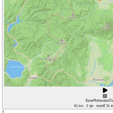
3D
ย้อนทริปของคุณใ
61 km
· 2 จุด
· พบหมี 31 คร
1