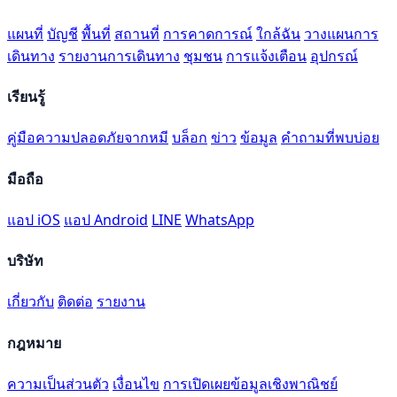
แผนที่
บัญชี
พื้นที่
สถานที่
การคาดการณ์
ใกล้ฉัน
วางแผนการ
เดินทาง
รายงานการเดินทาง
ชุมชน
การแจ้งเตือน
อุปกรณ์
เรียนรู้
คู่มือความปลอดภัยจากหมี
บล็อก
ข่าว
ข้อมูล
คำถามที่พบบ่อย
มือถือ
แอป iOS
แอป Android
LINE
WhatsApp
บริษัท
เกี่ยวกับ
ติดต่อ
รายงาน
กฎหมาย
ความเป็นส่วนตัว
เงื่อนไข
การเปิดเผยข้อมูลเชิงพาณิชย์