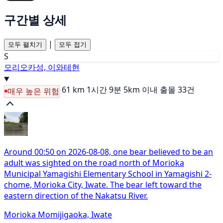
구간별 상세
|
모두 펼치기
모두 접기
S
모리오카성, 이와테현
61 km
1시간 9분
5km 이내 출몰 33건
매우 높은 위험
Around 00:50 on 2026-08-08, one bear believed to be an
adult was sighted on the road north of Morioka
Municipal Yamagishi Elementary School in Yamagishi 2-
chome, Morioka City, Iwate. The bear left toward the
eastern direction of the Nakatsu River.
Morioka Momijigaoka, Iwate