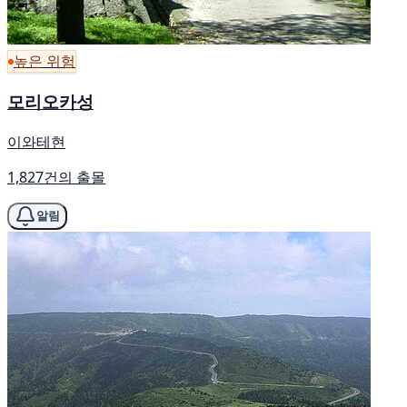
높은 위험
모리오카성
이와테현
1,827건의 출몰
알림