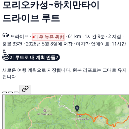
모리오카성~하치만타이
드라이브 루트
드라이브
·
·
61 km
·
1시간 9분
·
2 지점
·
매우 높은 위험
출몰 33건
·
2026년 5월 8일에 저장
·
마지막 업데이트: 11시간
전
이 루트로 내 계획 만들기
새로운 여행 계획으로 저장됩니다. 원본 리포트는 그대로 유지
됩니다.