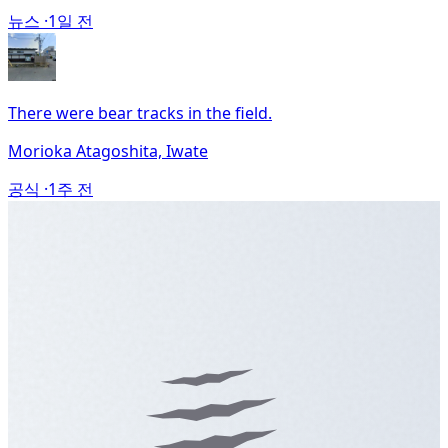
뉴스 ·
1일 전
There were bear tracks in the field.
Morioka Atagoshita, Iwate
공식 ·
1주 전