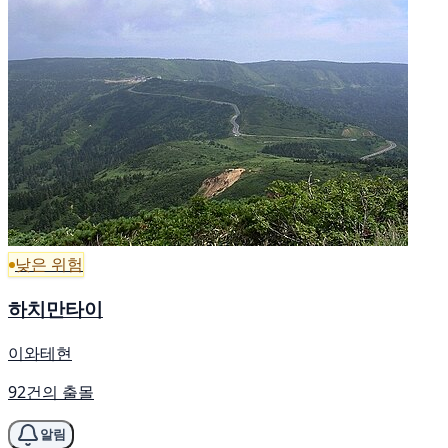
낮은 위험
하치만타이
이와테현
92건의 출몰
알림