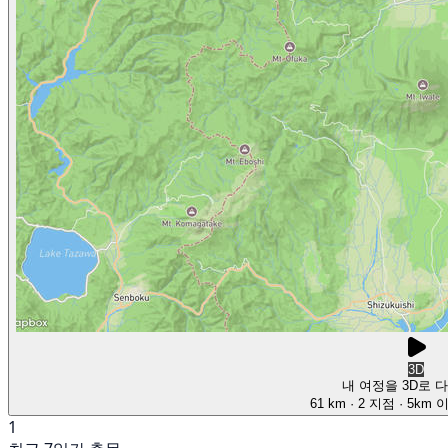
3D
내 여정을 3D로 
61 km
· 2 지점
· 5km 
1