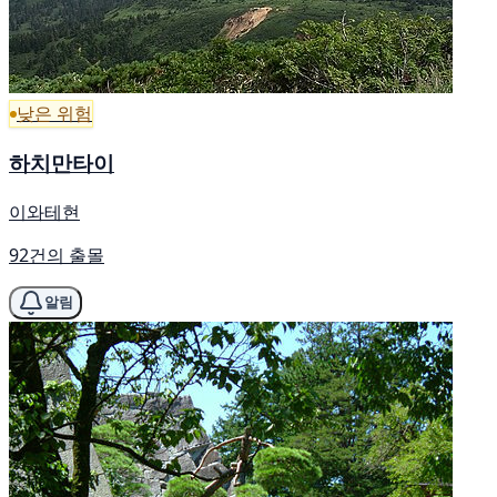
낮은 위험
하치만타이
이와테현
92건의 출몰
알림