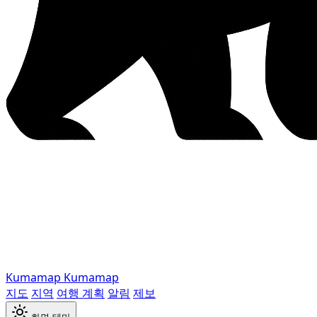
Kumamap
Kumamap
지도
지역
여행 계획
알림
제보