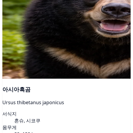
아시아흑곰
Ursus thibetanus japonicus
서식지
혼슈, 시코쿠
몸무게