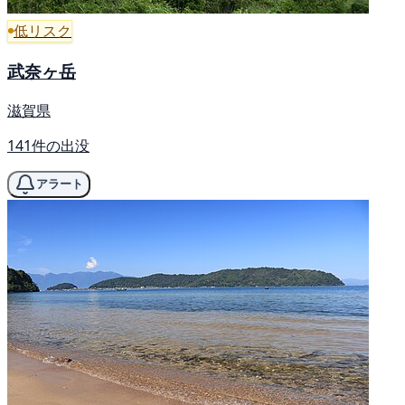
低リスク
武奈ヶ岳
滋賀県
141件の出没
アラート