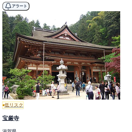
アラート
低リスク
宝厳寺
滋賀県