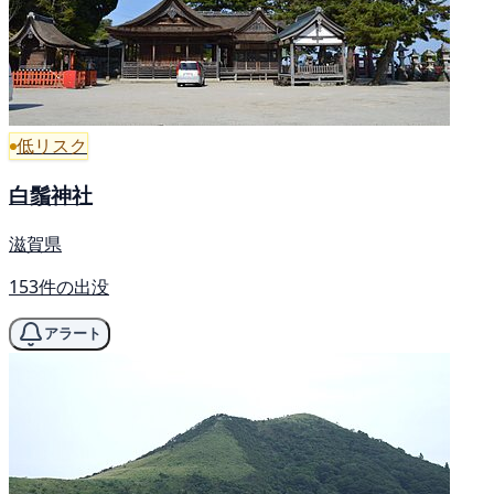
低リスク
白鬚神社
滋賀県
153件の出没
アラート