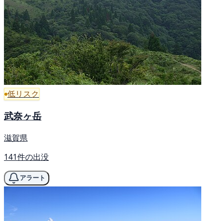
低リスク
武奈ヶ岳
滋賀県
141件の出没
アラート