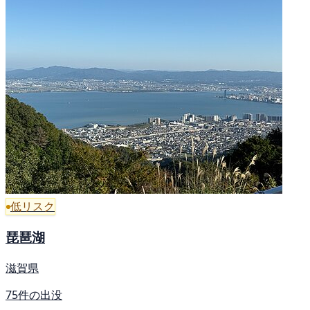
低リスク
琵琶湖
滋賀県
75件の出没