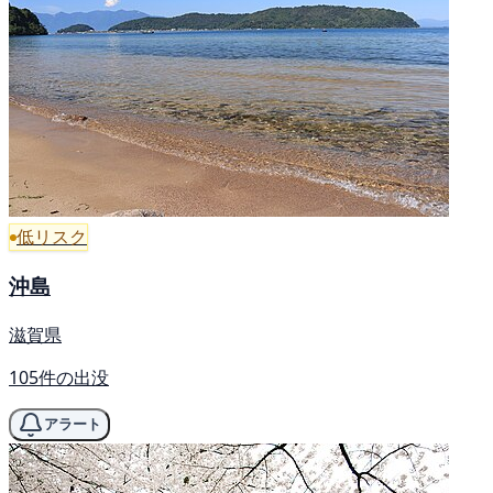
低リスク
沖島
滋賀県
105件の出没
アラート