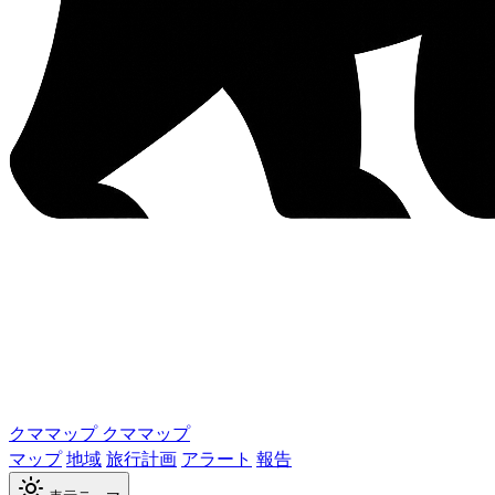
クママップ
クママップ
マップ
地域
旅行計画
アラート
報告