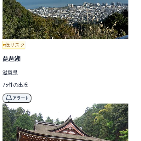
低リスク
琵琶湖
滋賀県
75件の出没
アラート