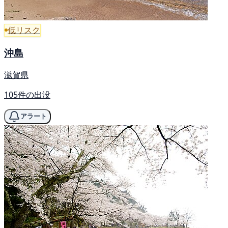
低リスク
沖島
滋賀県
105件の出没
アラート