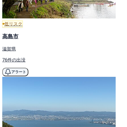
低リスク
高島市
滋賀県
76件の出没
アラート