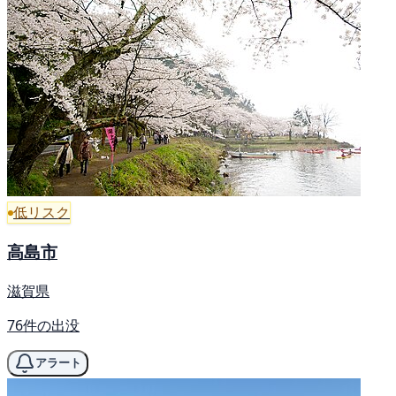
低リスク
高島市
滋賀県
76件の出没
アラート