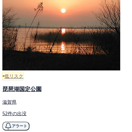
低リスク
琵琶湖国定公園
滋賀県
52件の出没
アラート