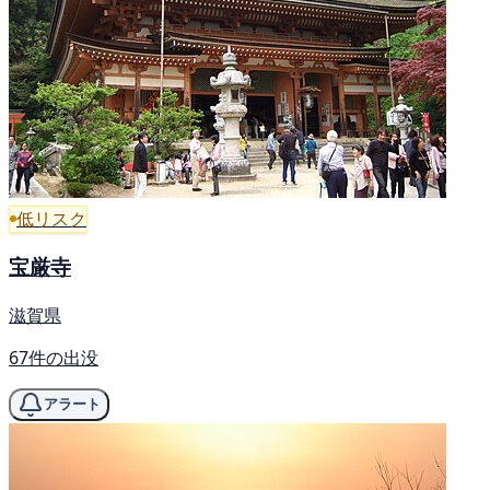
低リスク
宝厳寺
滋賀県
67件の出没
アラート