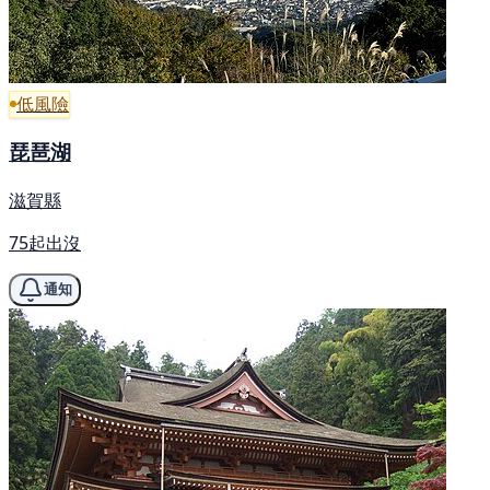
低風險
琵琶湖
滋賀縣
75起出沒
通知