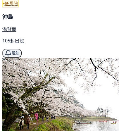
低風險
沖島
滋賀縣
105起出沒
通知