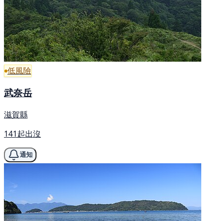
低風險
武奈岳
滋賀縣
141起出沒
通知