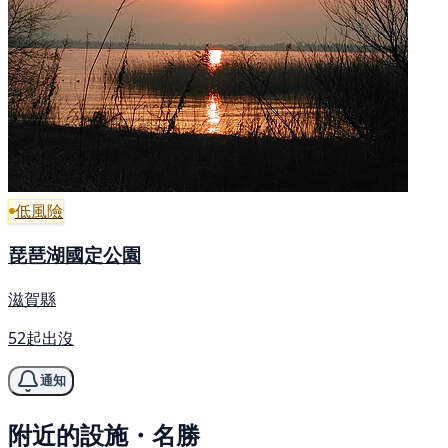
低風險
琵琶湖國定公園
滋賀縣
52起出沒
通知
附近的設施・名勝