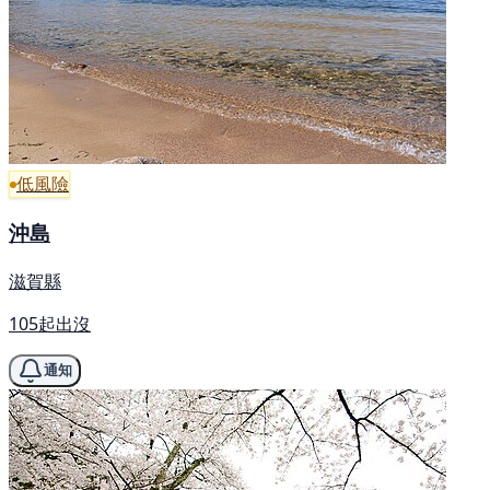
低風險
沖島
滋賀縣
105起出沒
通知