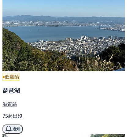
低風險
琵琶湖
滋賀縣
75起出沒
通知