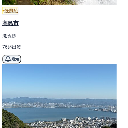
低風險
高島市
滋賀縣
76起出沒
通知