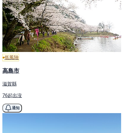
低風險
高島市
滋賀縣
76起出沒
通知