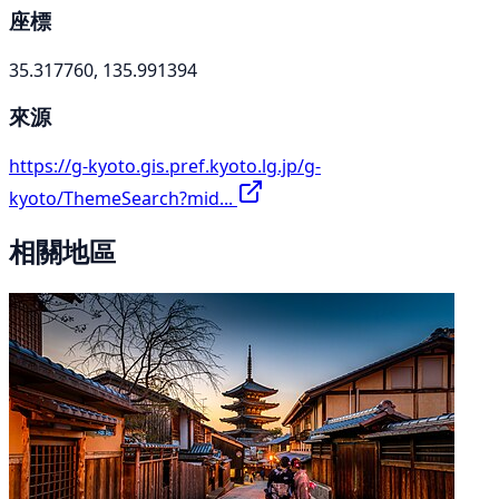
座標
35.317760, 135.991394
來源
https://g-kyoto.gis.pref.kyoto.lg.jp/g-
kyoto/ThemeSearch?mid...
相關地區