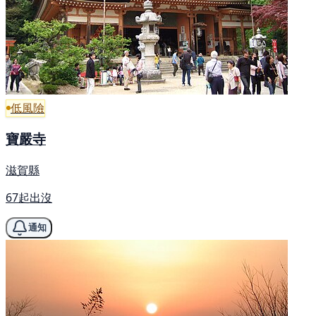
低風險
寶嚴寺
滋賀縣
67起出沒
通知