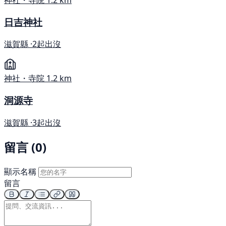
日吉神社
滋賀縣 ·
2起出沒
神社・寺院
1.2 km
洞源寺
滋賀縣 ·
3起出沒
留言 (0)
顯示名稱
留言