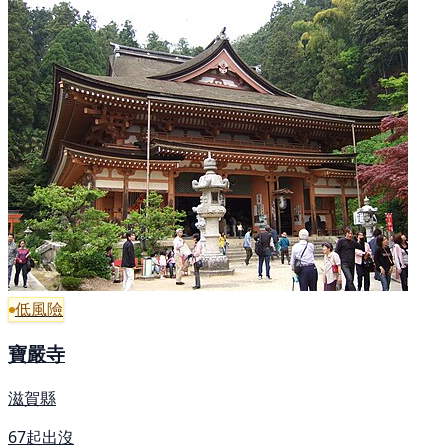
低風險
寶嚴寺
滋賀縣
67起出沒