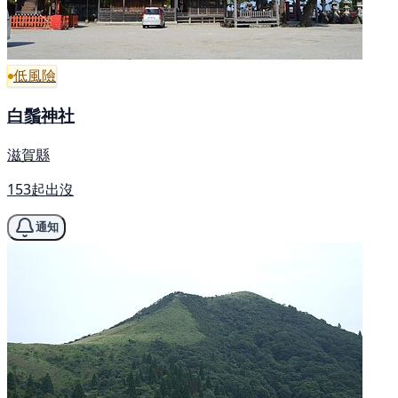
低風險
白鬚神社
滋賀縣
153起出沒
通知