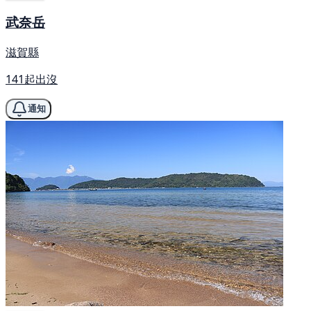
武奈岳
滋賀縣
141起出沒
通知