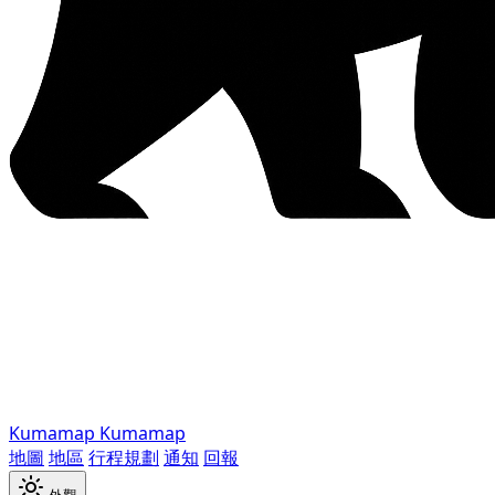
Kumamap
Kumamap
地圖
地區
行程規劃
通知
回報