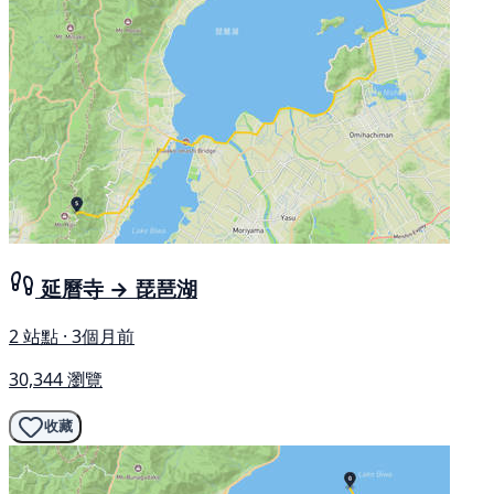
延曆寺 → 琵琶湖
2 站點 · 3個月前
30,344 瀏覽
收藏