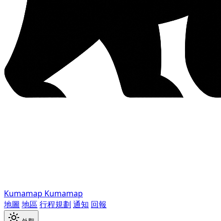
Kumamap
Kumamap
地圖
地區
行程規劃
通知
回報