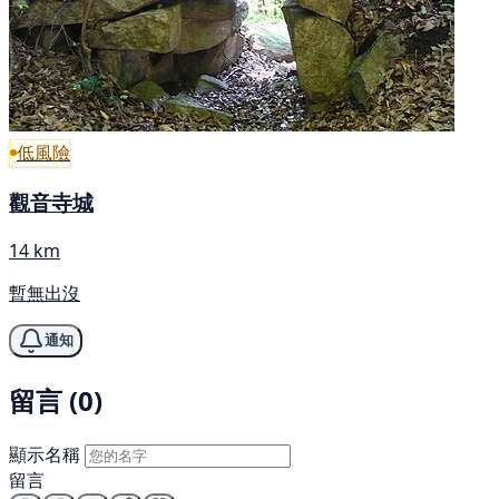
低風險
觀音寺城
14 km
暫無出沒
通知
留言 (0)
顯示名稱
留言