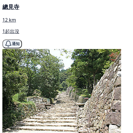
總見寺
12 km
1起出沒
通知