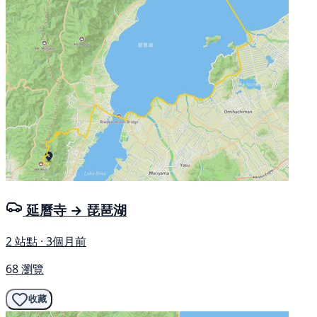
延曆寺 → 琵琶湖
2 站點 · 3個月前
68 瀏覽
收藏