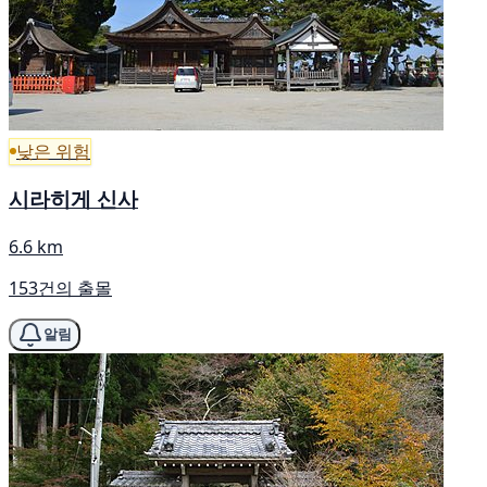
낮은 위험
시라히게 신사
6.6 km
153건의 출몰
알림