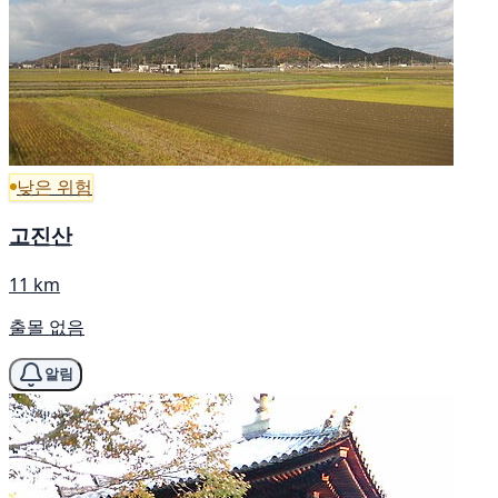
낮은 위험
고진산
11 km
출몰 없음
알림