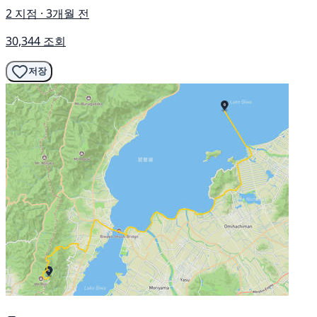
2 지점 · 3개월 전
30,344 조회
저장