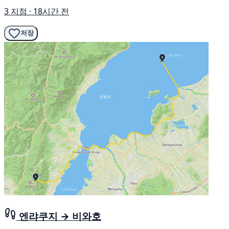
3 지점 · 18시간 전
저장
엔랴쿠지 → 비와호