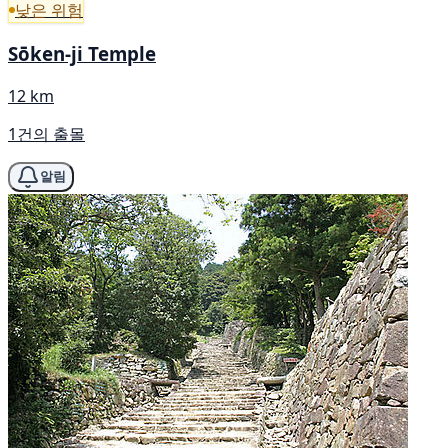
낮은 위험
Sōken-ji Temple
12 km
1건의 출몰
알림