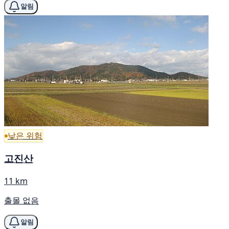
알림
낮은 위험
고진산
11 km
출몰 없음
알림