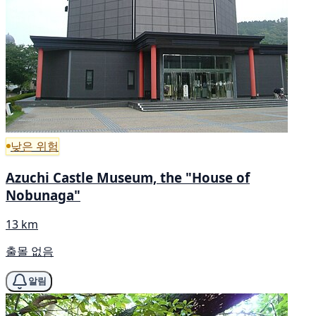
낮은 위험
Azuchi Castle Museum, the "House of
Nobunaga"
13 km
출몰 없음
알림