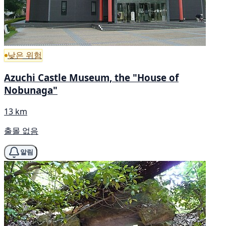
낮은 위험
Azuchi Castle Museum, the "House of
Nobunaga"
13 km
출몰 없음
알림