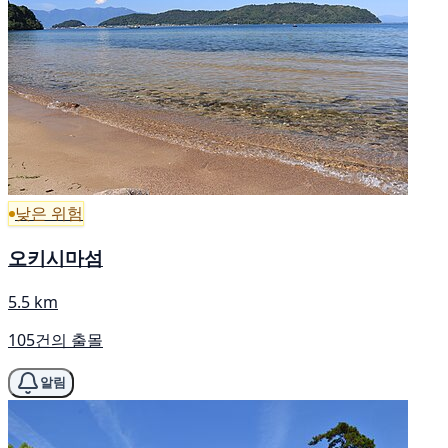
낮은 위험
오키시마섬
5.5 km
105건의 출몰
알림