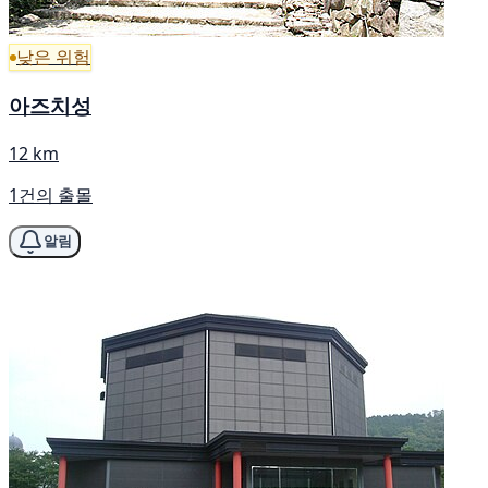
낮은 위험
아즈치성
12 km
1건의 출몰
알림