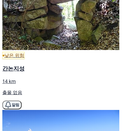
낮은 위험
간논지성
14 km
출몰 없음
알림