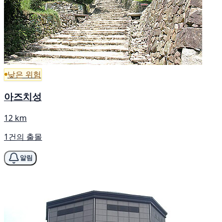
낮은 위험
아즈치성
12 km
1건의 출몰
알림