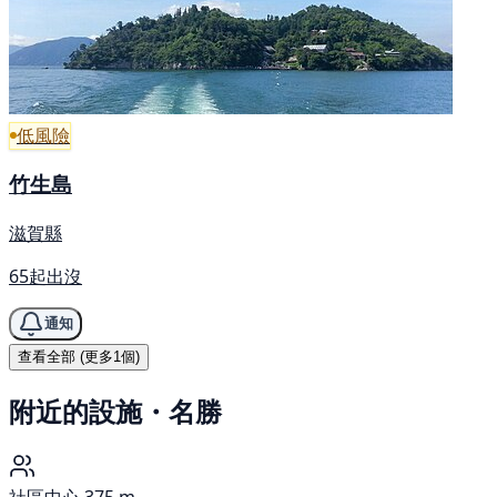
低風險
竹生島
滋賀縣
65起出沒
通知
查看全部 (更多1個)
附近的設施・名勝
社區中心
375 m