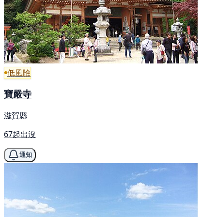
低風險
寶嚴寺
滋賀縣
67起出沒
通知