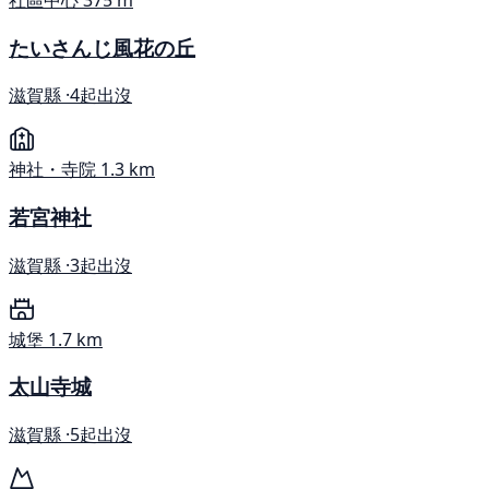
たいさんじ風花の丘
滋賀縣 ·
4起出沒
神社・寺院
1.3 km
若宮神社
滋賀縣 ·
3起出沒
城堡
1.7 km
太山寺城
滋賀縣 ·
5起出沒