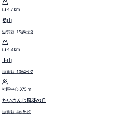
山
4.7 km
岳山
滋賀縣 ·
15起出沒
山
4.8 km
上山
滋賀縣 ·
10起出沒
社區中心
375 m
たいさんじ風花の丘
滋賀縣 ·
4起出沒