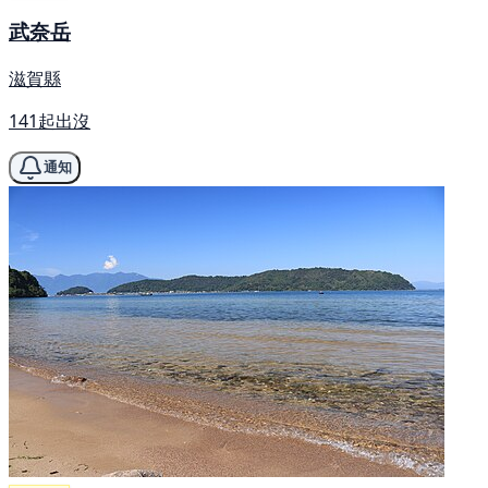
武奈岳
滋賀縣
141起出沒
通知