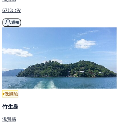
67起出沒
通知
低風險
竹生島
滋賀縣