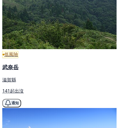
低風險
武奈岳
滋賀縣
141起出沒
通知