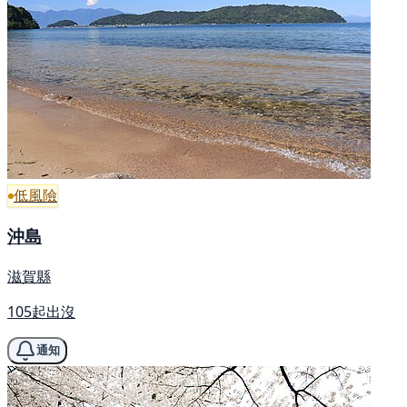
低風險
沖島
滋賀縣
105起出沒
通知