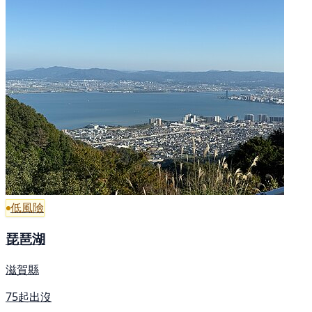
低風險
琵琶湖
滋賀縣
75起出沒