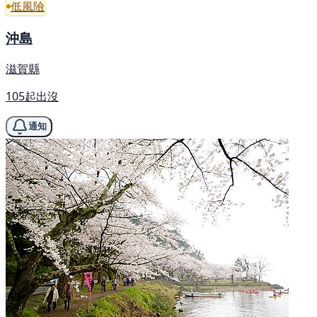
低風險
沖島
滋賀縣
105起出沒
通知