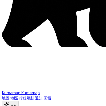
Kumamap
Kumamap
地圖
地區
行程規劃
通知
回報