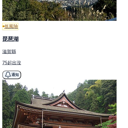
低風險
琵琶湖
滋賀縣
75起出沒
通知