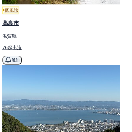
低風險
高島市
滋賀縣
76起出沒
通知