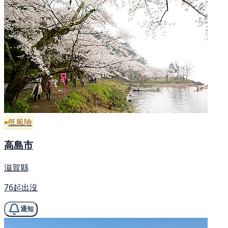
低風險
高島市
滋賀縣
76起出沒
通知