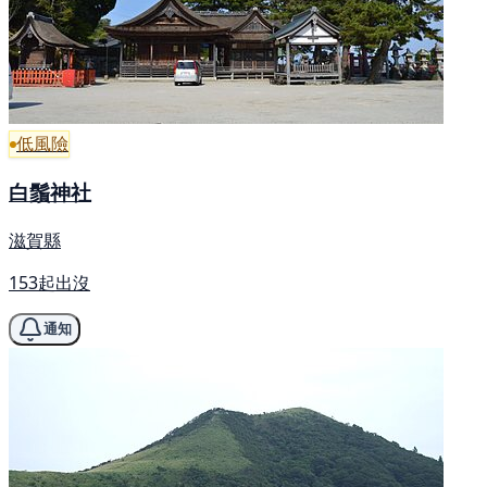
低風險
白鬚神社
滋賀縣
153起出沒
通知