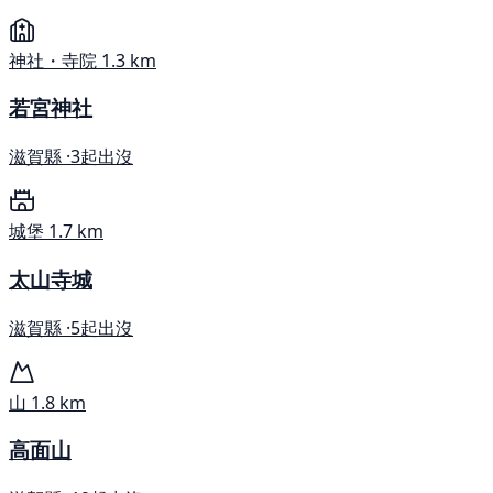
神社・寺院
1.3 km
若宮神社
滋賀縣 ·
3起出沒
城堡
1.7 km
太山寺城
滋賀縣 ·
5起出沒
山
1.8 km
高面山