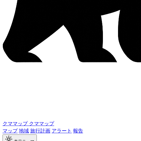
クママップ
クママップ
マップ
地域
旅行計画
アラート
報告