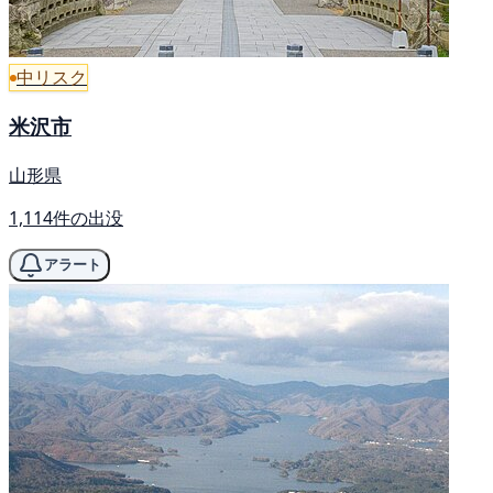
中リスク
米沢市
山形県
1,114件の出没
アラート