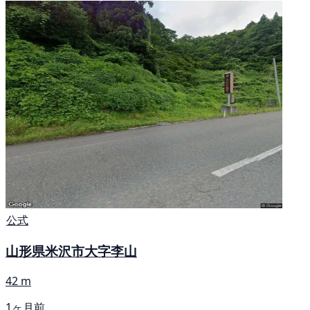
公式
山形県米沢市大字李山
42 m
1ヶ月前