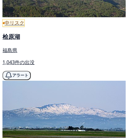
中リスク
桧原湖
福島県
1,043件の出没
アラート