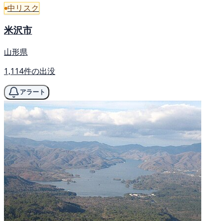
中リスク
米沢市
山形県
1,114件の出没
アラート