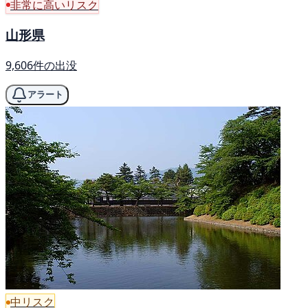
非常に高いリスク
山形県
9,606件の出没
アラート
中リスク