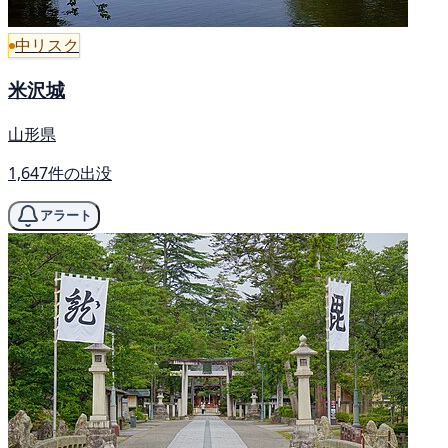
中リスク
米沢城
山形県
1,647件の出没
アラート