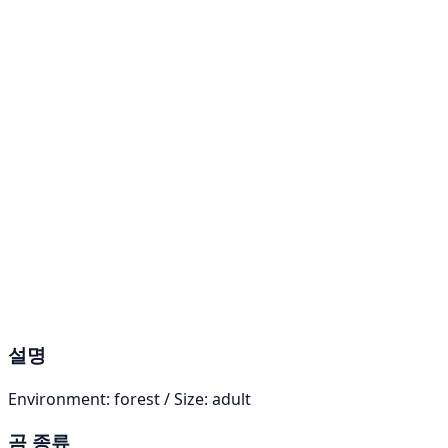
설명
Environment: forest / Size: adult
곰 종류