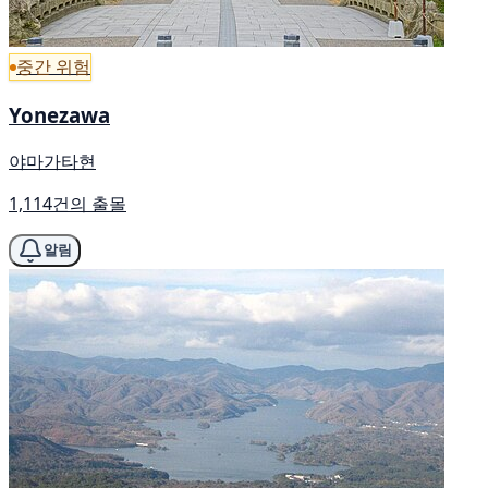
중간 위험
Yonezawa
야마가타현
1,114건의 출몰
알림