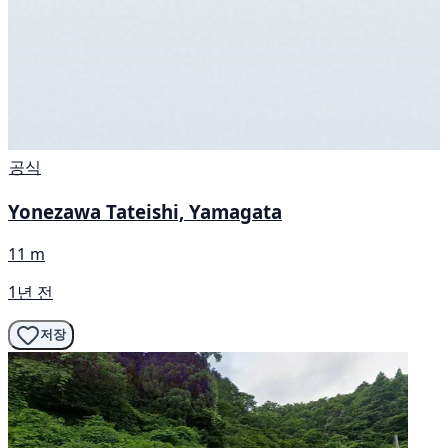
공식
Yonezawa Tateishi, Yamagata
11 m
1년 전
저장