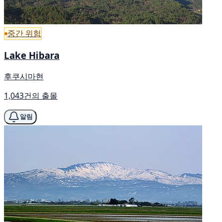
중간 위험
Lake Hibara
후쿠시마현
1,043건의 출몰
알림