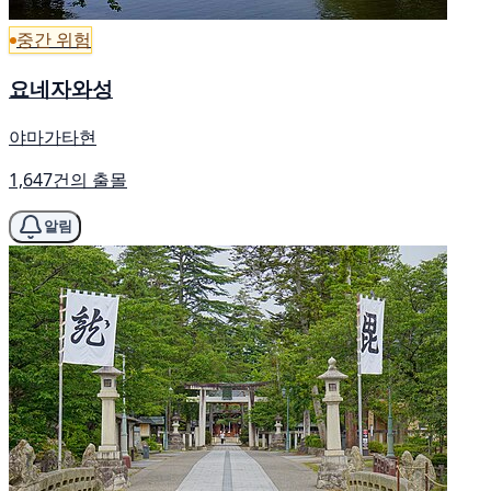
중간 위험
요네자와성
야마가타현
1,647건의 출몰
알림