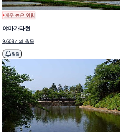
매우 높은 위험
야마가타현
9,608건의 출몰
알림