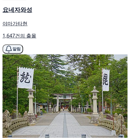
요네자와성
야마가타현
1,647건의 출몰
알림