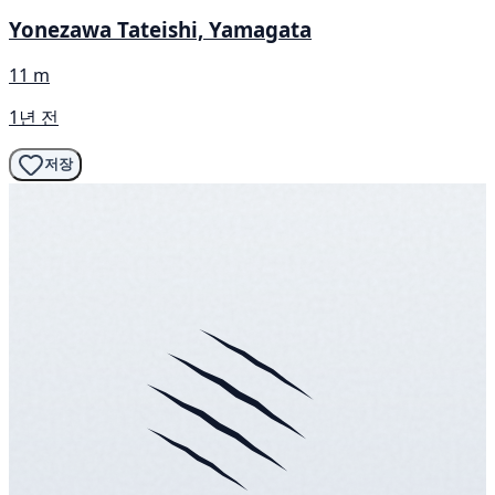
Yonezawa Tateishi, Yamagata
11 m
1년 전
저장