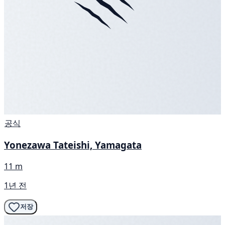
공식
Yonezawa Tateishi, Yamagata
11 m
1년 전
저장