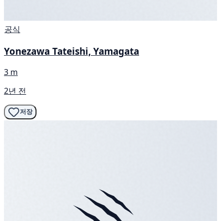
공식
Yonezawa Tateishi, Yamagata
3 m
2년 전
저장