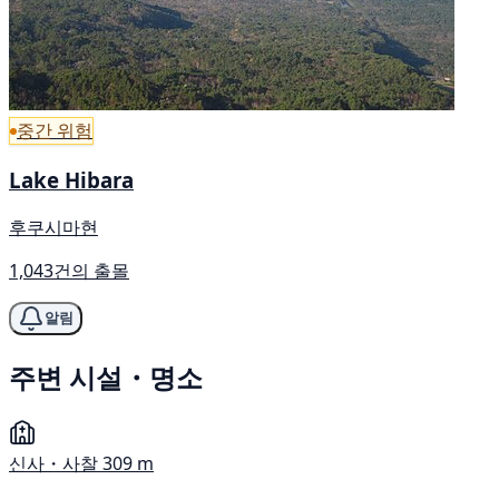
중간 위험
Lake Hibara
후쿠시마현
1,043건의 출몰
알림
주변 시설・명소
신사・사찰
309 m