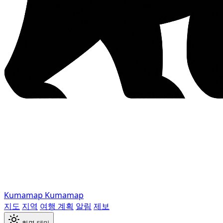
Kumamap
Kumamap
지도
지역
여행 계획
알림
제보