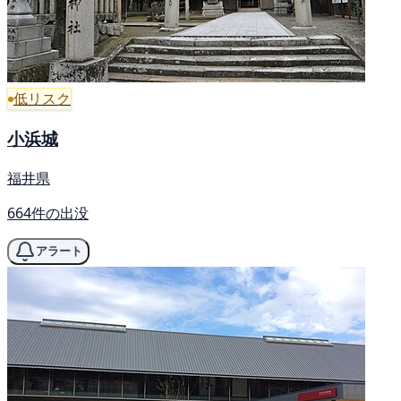
低リスク
小浜城
福井県
664件の出没
アラート