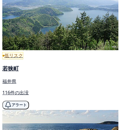
低リスク
若狭町
福井県
116件の出没
アラート