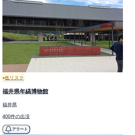
低リスク
福井県年縞博物館
福井県
400件の出没
アラート