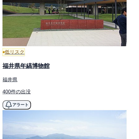
低リスク
福井県年縞博物館
福井県
400件の出没
アラート