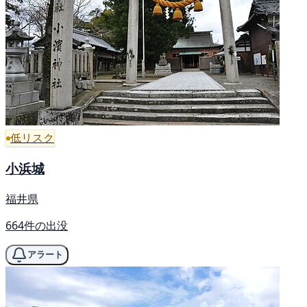
低リスク
小浜城
福井県
664件の出没
アラート