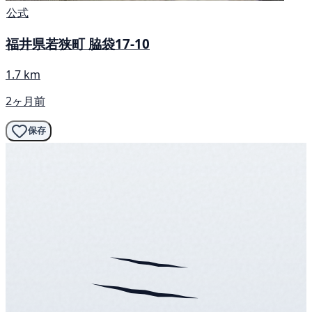
公式
福井県若狭町 脇袋17-10
1.7 km
2ヶ月前
保存