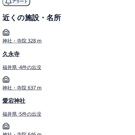
アラート
近くの施設・名所
神社・寺院
328 m
久永寺
福井県 ·
4件の出没
神社・寺院
637 m
愛宕神社
福井県 ·
5件の出没
神社・寺院
646 m