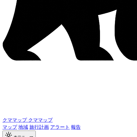
クママップ
クママップ
マップ
地域
旅行計画
アラート
報告