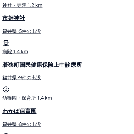
神社・寺院
1.2 km
市姫神社
福井県 ·
5件の出没
病院
1.4 km
若狭町国民健康保険上中診療所
福井県 ·
9件の出没
幼稚園・保育所
1.4 km
わかば保育園
福井県 ·
8件の出没