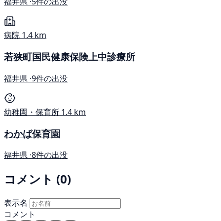
福井県 ·
5件の出没
病院
1.4 km
若狭町国民健康保険上中診療所
福井県 ·
9件の出没
幼稚園・保育所
1.4 km
わかば保育園
福井県 ·
8件の出没
コメント (0)
表示名
コメント