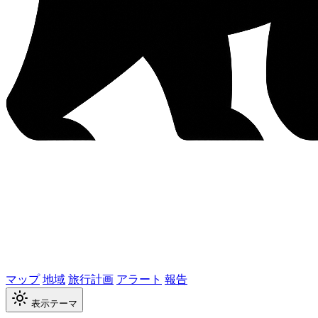
マップ
地域
旅行計画
アラート
報告
表示テーマ