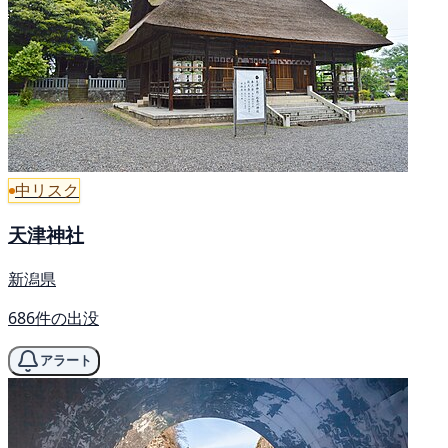
中リスク
天津神社
新潟県
686件の出没
アラート