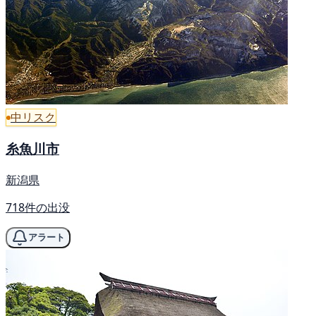
中リスク
糸魚川市
新潟県
718件の出没
アラート