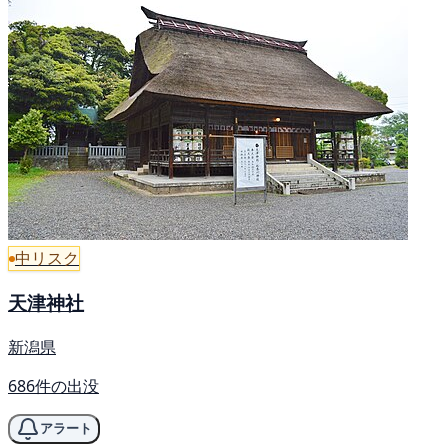
中リスク
天津神社
新潟県
686件の出没
アラート