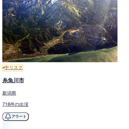
中リスク
糸魚川市
新潟県
718件の出没
アラート