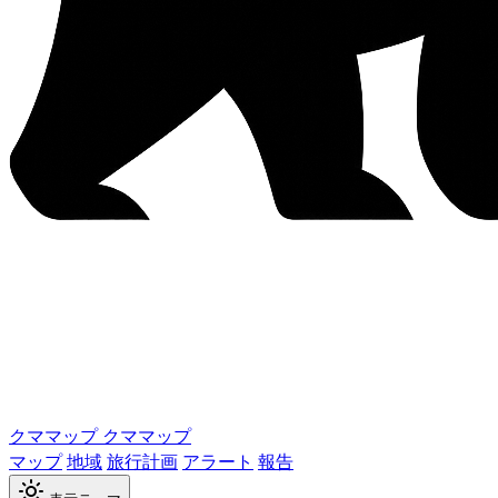
クママップ
クママップ
マップ
地域
旅行計画
アラート
報告