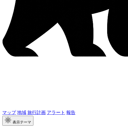
マップ
地域
旅行計画
アラート
報告
表示テーマ