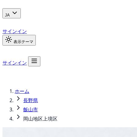
JA
サインイン
表示テーマ
サインイン
ホーム
長野県
飯山市
岡山地区上境区