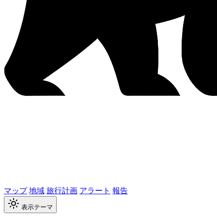
マップ
地域
旅行計画
アラート
報告
表示テーマ