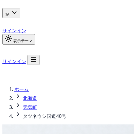
JA
サインイン
表示テーマ
サインイン
ホーム
北海道
天塩町
タツネウシ国道40号