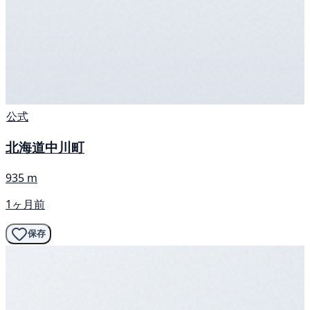
公式
北海道中川町
935 m
1ヶ月前
保存