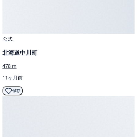
公式
北海道中川町
478 m
11ヶ月前
保存