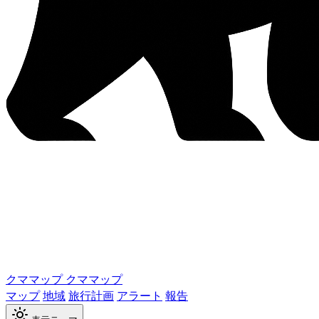
クママップ
クママップ
マップ
地域
旅行計画
アラート
報告