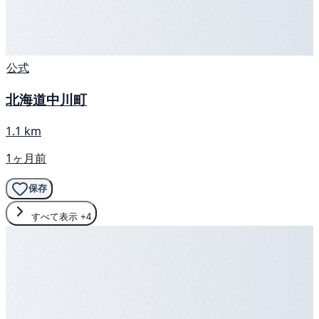
公式
北海道中川町
1.1 km
1ヶ月前
保存
すべて表示
+4