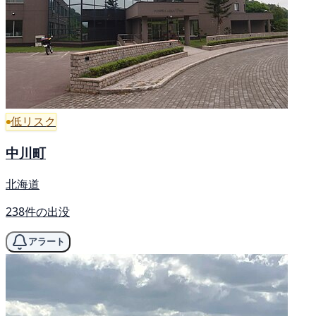
低リスク
中川町
北海道
238件の出没
アラート