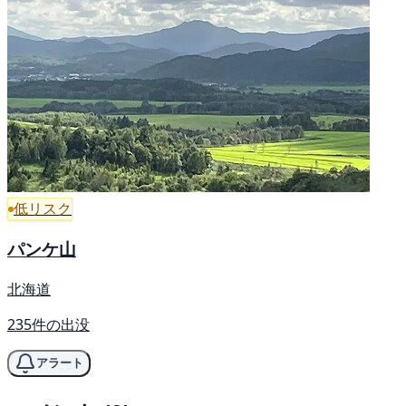
低リスク
パンケ山
北海道
235件の出没
アラート