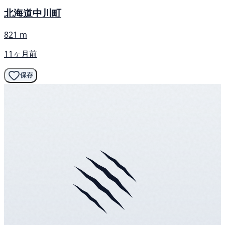
北海道中川町
821 m
11ヶ月前
保存