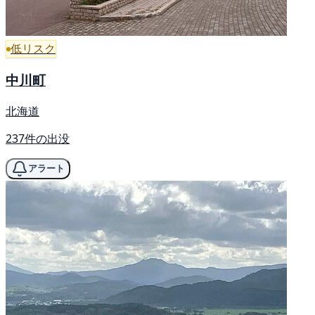
低リスク
中川町
北海道
237件の出没
アラート