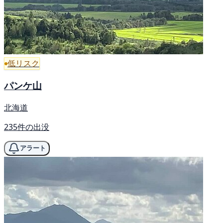
低リスク
パンケ山
北海道
235件の出没
アラート