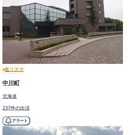
低リスク
中川町
北海道
237件の出没
アラート