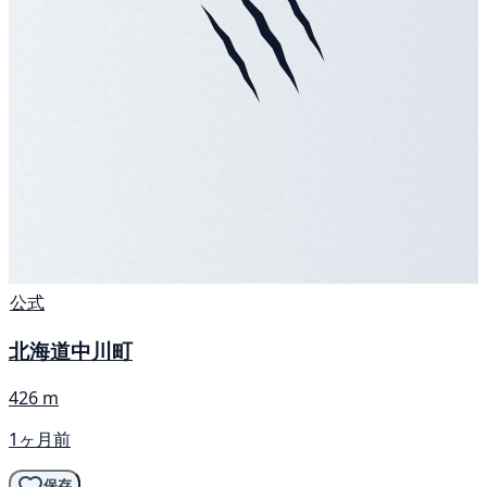
公式
北海道中川町
426 m
1ヶ月前
保存