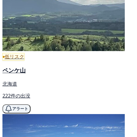
低リスク
ペンケ山
北海道
222件の出没
アラート