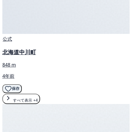
公式
北海道中川町
848 m
4年前
保存
すべて表示
+4