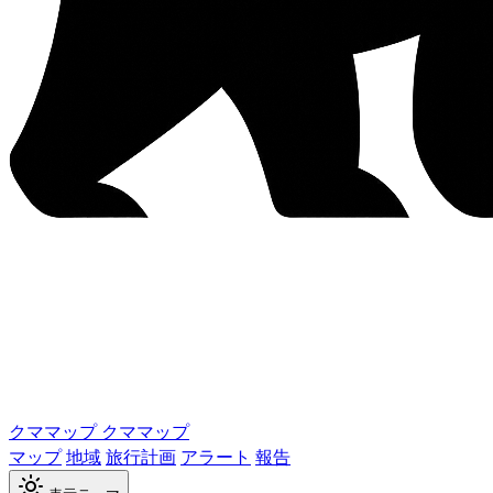
クママップ
クママップ
マップ
地域
旅行計画
アラート
報告