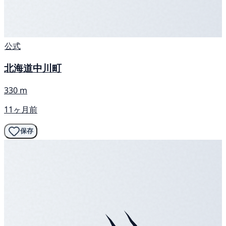
公式
北海道中川町
330 m
11ヶ月前
保存