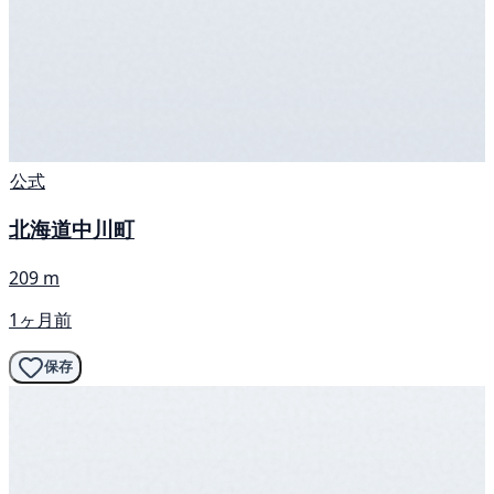
公式
北海道中川町
209 m
1ヶ月前
保存