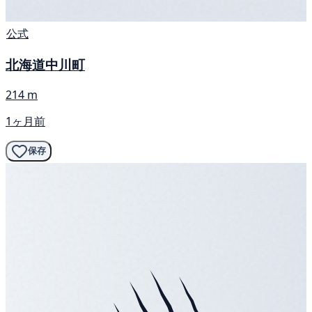
公式
北海道中川町
214 m
1ヶ月前
保存