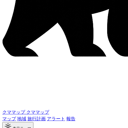
クママップ
クママップ
マップ
地域
旅行計画
アラート
報告