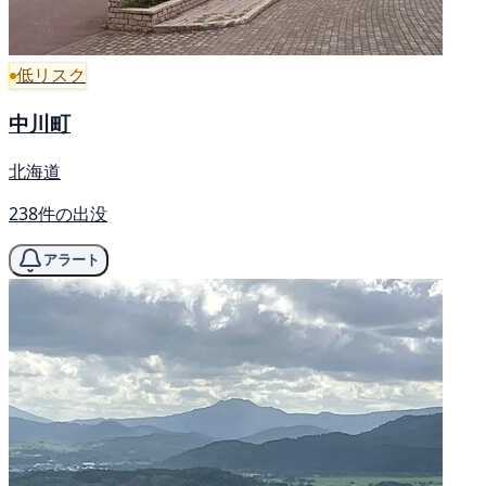
低リスク
中川町
北海道
238件の出没
アラート