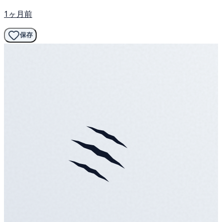
1ヶ月前
保存