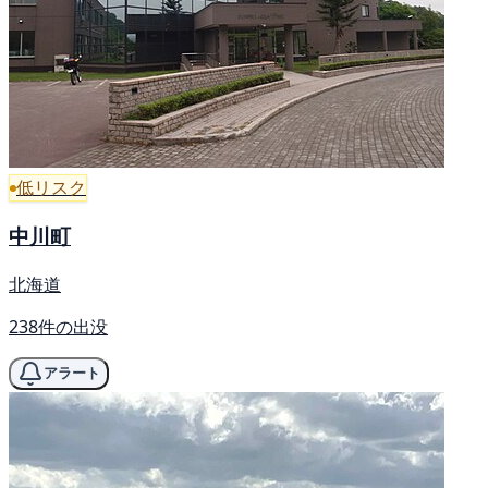
低リスク
中川町
北海道
238件の出没
アラート