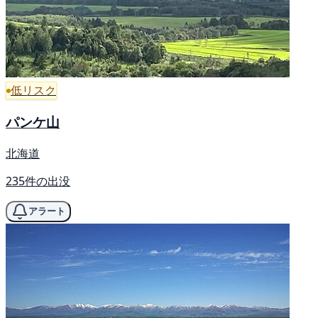
低リスク
パンケ山
北海道
235件の出没
アラート