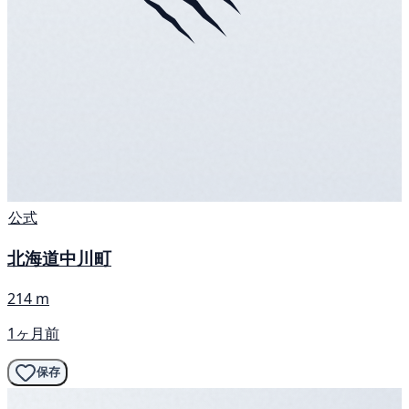
公式
北海道中川町
214 m
1ヶ月前
保存