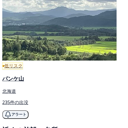
低リスク
パンケ山
北海道
235件の出没
アラート