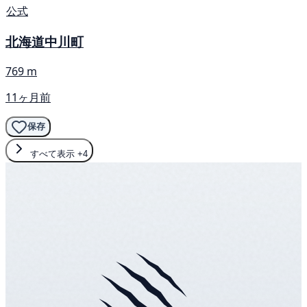
公式
北海道中川町
769 m
11ヶ月前
保存
すべて表示
+4