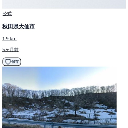
公式
秋田県大仙市
1.9 km
5ヶ月前
保存