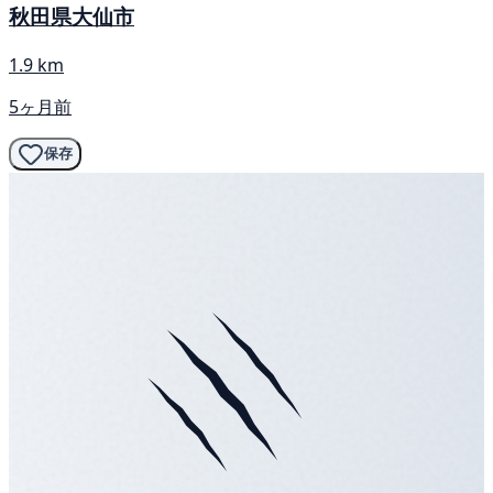
秋田県大仙市
1.9 km
5ヶ月前
保存