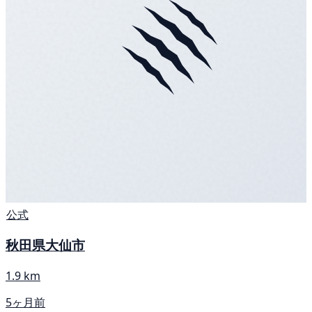
公式
秋田県大仙市
1.9 km
5ヶ月前