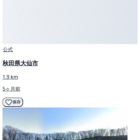
公式
秋田県大仙市
1.9 km
5ヶ月前
保存