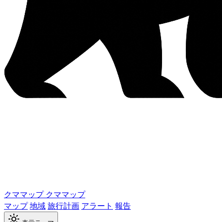
クママップ
クママップ
マップ
地域
旅行計画
アラート
報告