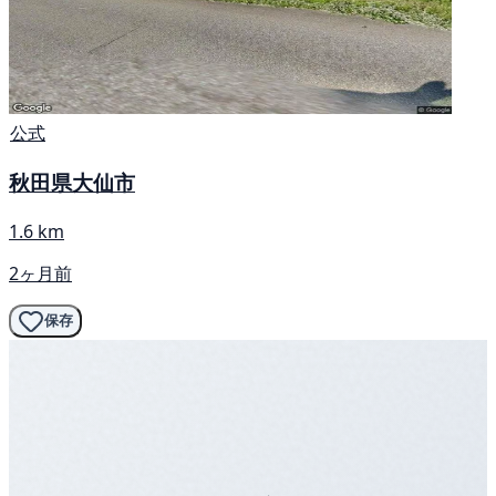
公式
秋田県大仙市
1.6 km
2ヶ月前
保存