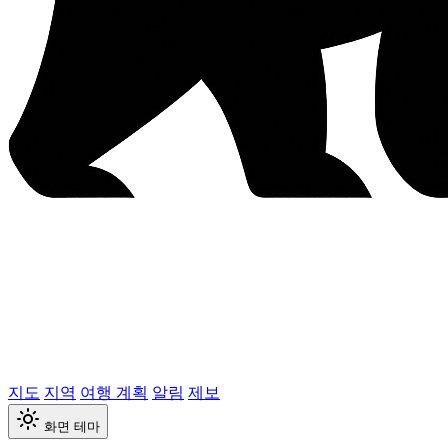
지도
지역
여행 계획
알림
제보
화면 테마