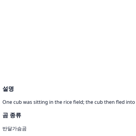
설명
One cub was sitting in the rice field; the cub then fled int
곰 종류
반달가슴곰