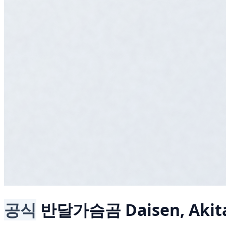
공식
반달가슴곰
Daisen, Akit