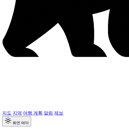
지도
지역
여행 계획
알림
제보
화면 테마