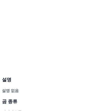
설명
설명 없음
곰 종류