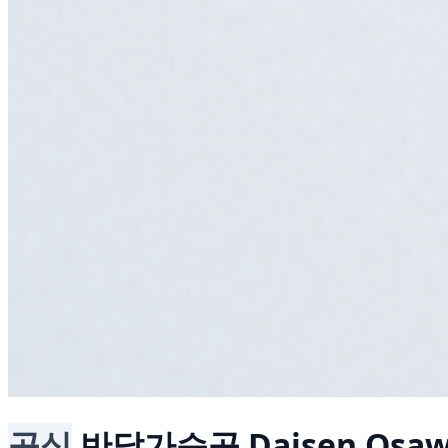
공식
반달가슴곰
Daisen Osaw