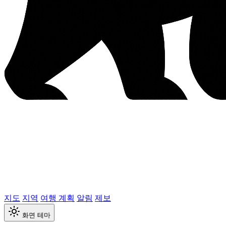
지도
지역
여행 계획
알림
제보
화면 테마