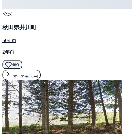
公式
秋田県井川町
604 m
2年前
保存
すべて表示
+4