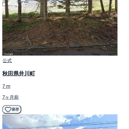
公式
秋田県井川町
7 m
7ヶ月前
保存