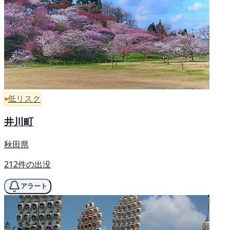
低リスク
井川町
秋田県
212件の出没
アラート