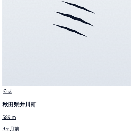
公式
秋田県井川町
589 m
9ヶ月前