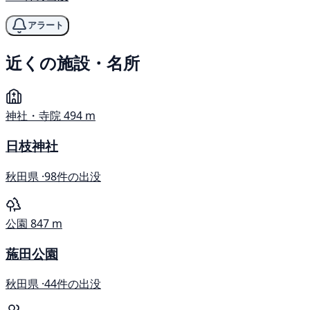
アラート
近くの施設・名所
神社・寺院
494 m
日枝神社
秋田県 ·
98件の出没
公園
847 m
葹田公園
秋田県 ·
44件の出没