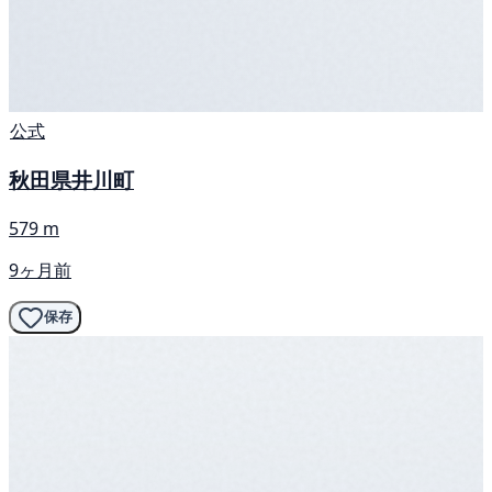
公式
秋田県井川町
579 m
9ヶ月前
保存