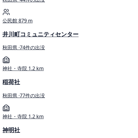
公民館
879 m
井川町コミュニティセンター
秋田県 ·
74件の出没
神社・寺院
1.2 km
稲荷社
秋田県 ·
77件の出没
神社・寺院
1.2 km
神明社