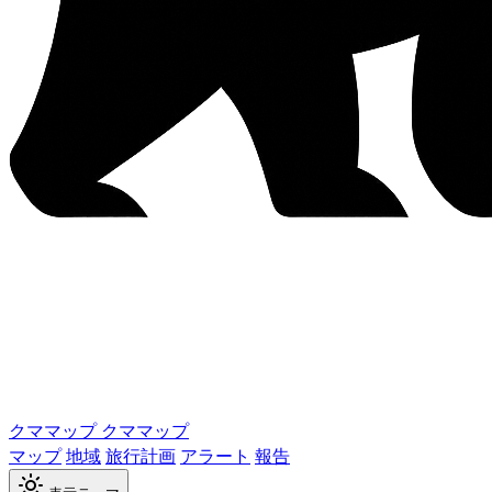
クママップ
クママップ
マップ
地域
旅行計画
アラート
報告