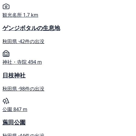
観光名所
1.7 km
ゲンジボタルの生息地
秋田県 ·
42件の出没
神社・寺院
494 m
日枝神社
秋田県 ·
98件の出没
公園
847 m
葹田公園
秋田県 ·
44件の出没