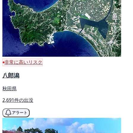
非常に高いリスク
八郎潟
秋田県
2,691件の出没
アラート