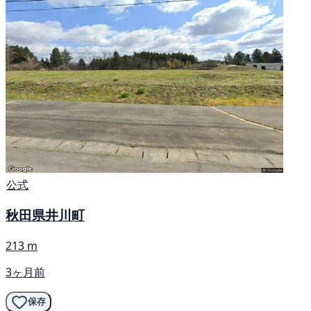
公式
秋田県井川町
213 m
3ヶ月前
保存