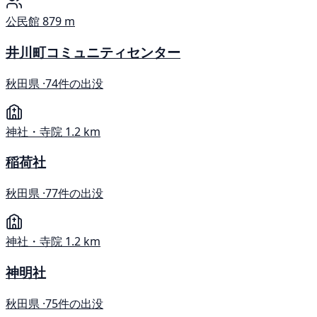
公民館
879 m
井川町コミュニティセンター
秋田県 ·
74件の出没
神社・寺院
1.2 km
稲荷社
秋田県 ·
77件の出没
神社・寺院
1.2 km
神明社
秋田県 ·
75件の出没