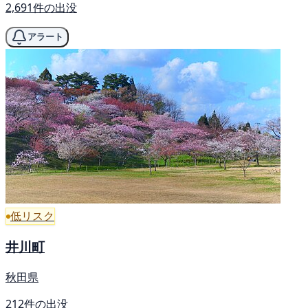
2,691件の出没
アラート
低リスク
井川町
秋田県
212件の出没