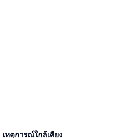
เหตุการณ์ใกล้เคียง