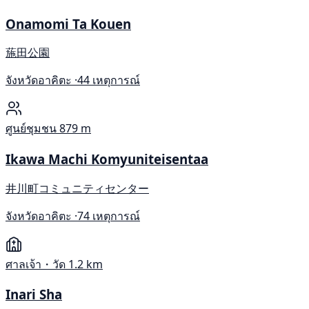
Onamomi Ta Kouen
葹田公園
จังหวัดอาคิตะ ·
44 เหตุการณ์
ศูนย์ชุมชน
879 m
Ikawa Machi Komyuniteisentaa
井川町コミュニティセンター
จังหวัดอาคิตะ ·
74 เหตุการณ์
ศาลเจ้า・วัด
1.2 km
Inari Sha