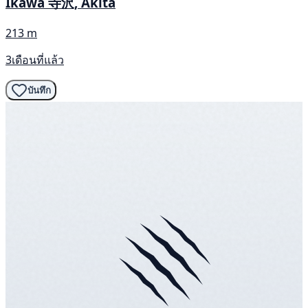
Ikawa 寺沢, Akita
213 m
3เดือนที่แล้ว
บันทึก