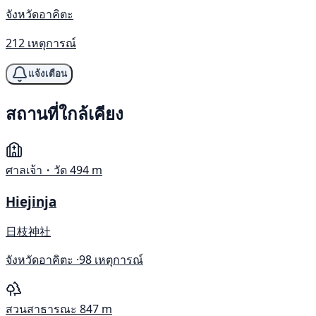
จังหวัดอาคิตะ
212 เหตุการณ์
แจ้งเตือน
สถานที่ใกล้เคียง
ศาลเจ้า・วัด
494 m
Hiejinja
日枝神社
จังหวัดอาคิตะ ·
98 เหตุการณ์
สวนสาธารณะ
847 m