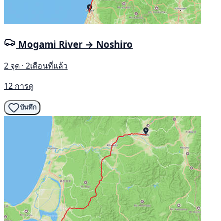
Mogami River → Noshiro
2 จุด · 2เดือนที่แล้ว
12 การดู
บันทึก