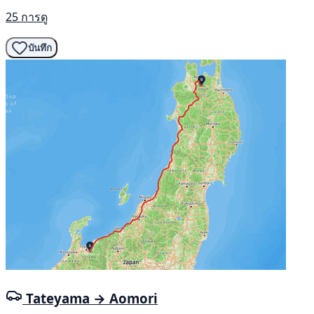
25 การดู
บันทึก
Tateyama → Aomori