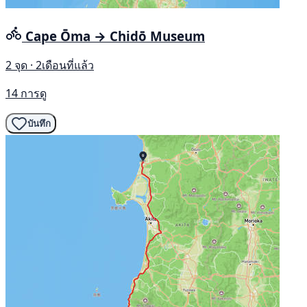
Cape Ōma → Chidō Museum
2 จุด · 2เดือนที่แล้ว
14 การดู
บันทึก