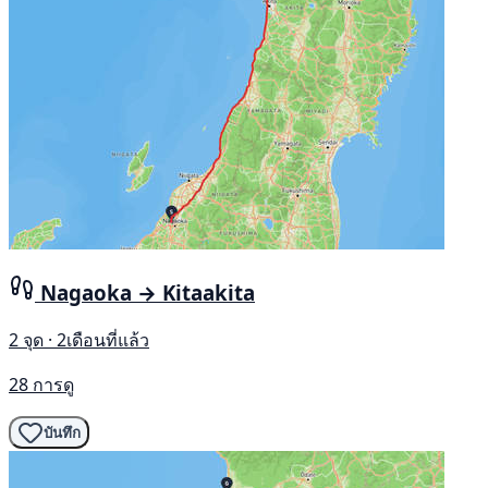
Nagaoka → Kitaakita
2 จุด · 2เดือนที่แล้ว
28 การดู
บันทึก