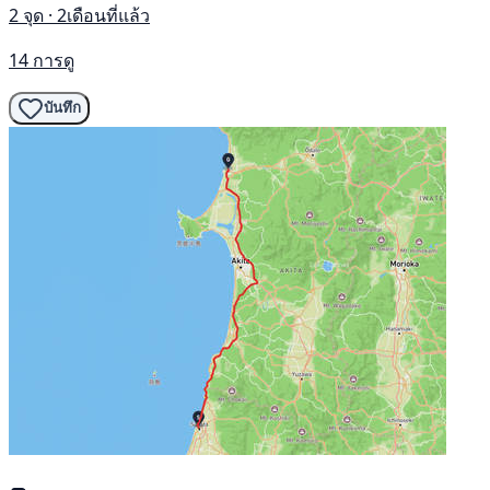
2 จุด · 2เดือนที่แล้ว
14 การดู
บันทึก