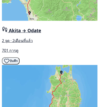
Akita → Odate
2 จุด · 2เดือนที่แล้ว
701 การดู
บันทึก