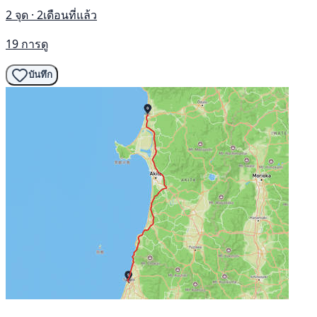
2 จุด · 2เดือนที่แล้ว
19 การดู
บันทึก