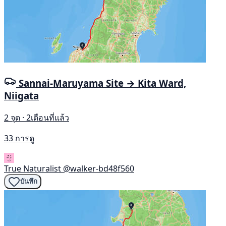
Sannai-Maruyama Site → Kita Ward,
Niigata
2 จุด · 2เดือนที่แล้ว
33 การดู
True Naturalist
@walker-bd48f560
บันทึก