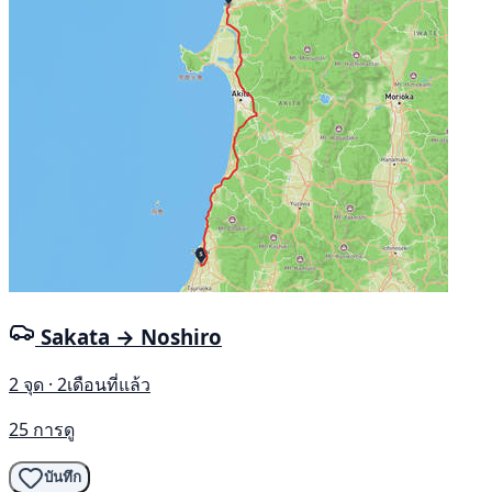
Sakata → Noshiro
2 จุด · 2เดือนที่แล้ว
25 การดู
บันทึก