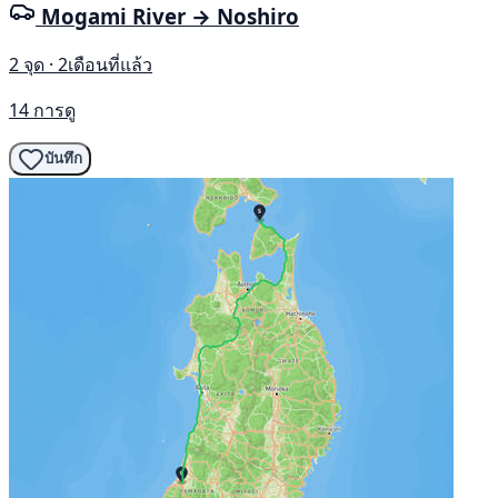
Mogami River → Noshiro
2 จุด · 2เดือนที่แล้ว
14 การดู
บันทึก