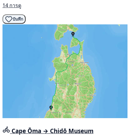
14 การดู
บันทึก
Cape Ōma → Chidō Museum