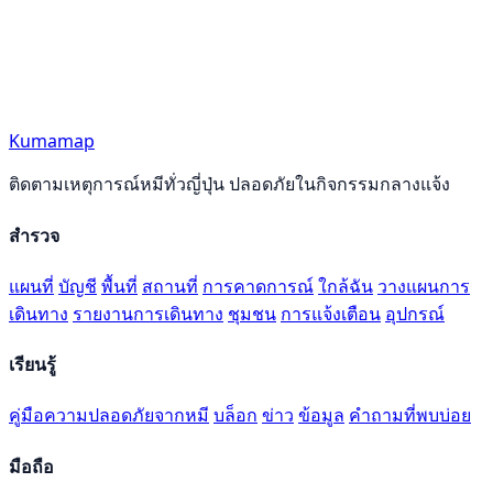
Kumamap
ติดตามเหตุการณ์หมีทั่วญี่ปุ่น ปลอดภัยในกิจกรรมกลางแจ้ง
สำรวจ
แผนที่
บัญชี
พื้นที่
สถานที่
การคาดการณ์
ใกล้ฉัน
วางแผนการ
เดินทาง
รายงานการเดินทาง
ชุมชน
การแจ้งเตือน
อุปกรณ์
เรียนรู้
คู่มือความปลอดภัยจากหมี
บล็อก
ข่าว
ข้อมูล
คำถามที่พบบ่อย
มือถือ