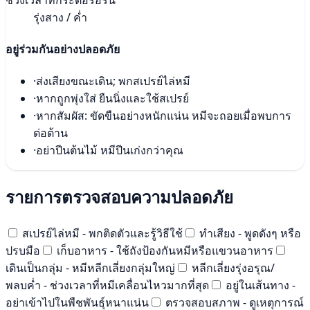
รุ่งสาง / ค่ำ
อยู่ร่วมกันอย่างปลอดภัย
·
ส่งเสียงขณะเดิน; พกสเปรย์ไล่หมี
·
หากถูกพุ่งใส่ ยืนนิ่งและใช้สเปรย์
·
หากสัมผัส: ขัดขืนอย่างหนักแน่น หมีจะถอยเมื่อพบการ
ต่อต้าน
·
อย่าปีนต้นไม้ หมีปีนเก่งกว่าคุณ
รายการตรวจสอบความปลอดภัย
สเปรย์ไล่หมี - พกติดตัวและรู้วิธีใช้
ทำเสียง - พูดดังๆ หรือ
ปรบมือ
เก็บอาหาร - ใช้ถังป้องกันหมีหรือแขวนอาหาร
เดินเป็นกลุ่ม - หมีหลีกเลี่ยงกลุ่มใหญ่
หลีกเลี่ยงรุ่งอรุณ/
พลบค่ำ - ช่วงเวลาที่หมีเคลื่อนไหวมากที่สุด
อยู่ในเส้นทาง -
อย่าเข้าไปในพืชพันธุ์หนาแน่น
ตรวจสอบสภาพ - ดูเหตุการณ์