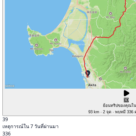
3D
ย้อนทริปของคุณใ
93 km
· 2 จุด
· พบหมี 336 ค
39
เหตุการณ์ใน 7 วันที่ผ่านมา
336