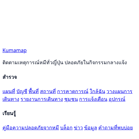
Kumamap
ติดตามเหตุการณ์หมีทั่วญี่ปุ่น ปลอดภัยในกิจกรรมกลางแจ้ง
สำรวจ
แผนที่
บัญชี
พื้นที่
สถานที่
การคาดการณ์
ใกล้ฉัน
วางแผนการ
เดินทาง
รายงานการเดินทาง
ชุมชน
การแจ้งเตือน
อุปกรณ์
เรียนรู้
คู่มือความปลอดภัยจากหมี
บล็อก
ข่าว
ข้อมูล
คำถามที่พบบ่อย