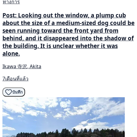
ทางการ
Post: Looking out the window, a plump cub
about the size of a medium-sized dog could be
seen running toward the front yard from
behind, and it disappeared into the shadow of
the building. It is unclear whether it was
alone.
Ikawa 寺沢, Akita
7เดือนที่แล้ว
บันทึก