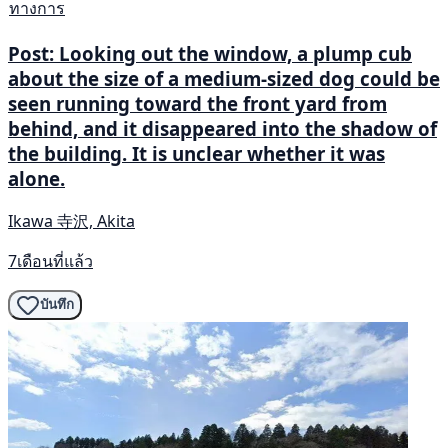
ทางการ
Post: Looking out the window, a plump cub
about the size of a medium-sized dog could be
seen running toward the front yard from
behind, and it disappeared into the shadow of
the building. It is unclear whether it was
alone.
Ikawa 寺沢, Akita
7เดือนที่แล้ว
บันทึก