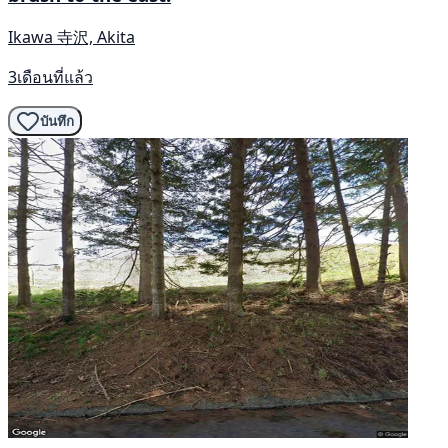
Ikawa 寺沢, Akita
3เดือนที่แล้ว
บันทึก