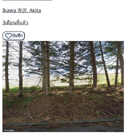
Ikawa 寺沢, Akita
3เดือนที่แล้ว
บันทึก