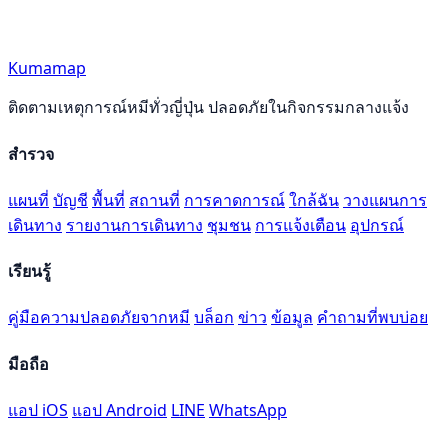
Kumamap
ติดตามเหตุการณ์หมีทั่วญี่ปุ่น ปลอดภัยในกิจกรรมกลางแจ้ง
สำรวจ
แผนที่
บัญชี
พื้นที่
สถานที่
การคาดการณ์
ใกล้ฉัน
วางแผนการ
เดินทาง
รายงานการเดินทาง
ชุมชน
การแจ้งเตือน
อุปกรณ์
เรียนรู้
คู่มือความปลอดภัยจากหมี
บล็อก
ข่าว
ข้อมูล
คำถามที่พบบ่อย
มือถือ
แอป iOS
แอป Android
LINE
WhatsApp