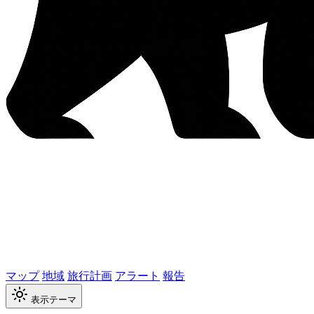
マップ
地域
旅行計画
アラート
報告
表示テーマ