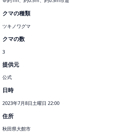
＠約1m、約0.5ｍ、約0.5m市道
クマの種類
ツキノワグマ
クマの数
3
提供元
公式
日時
2023年7月8日土曜日 22:00
住所
秋田県大館市