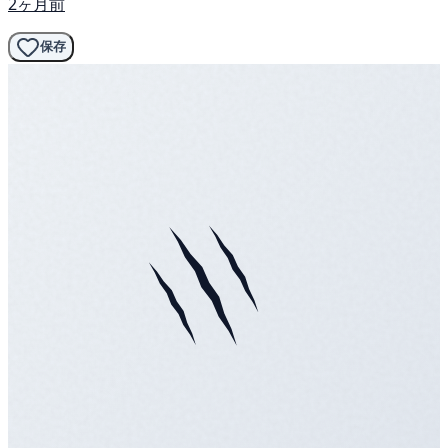
2ヶ月前
保存