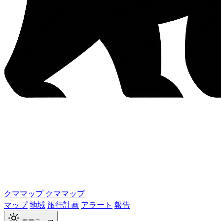
クママップ
クママップ
マップ
地域
旅行計画
アラート
報告