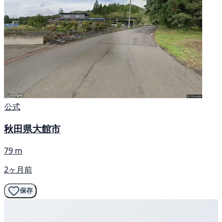
公式
秋田県大館市
79 m
2ヶ月前
保存