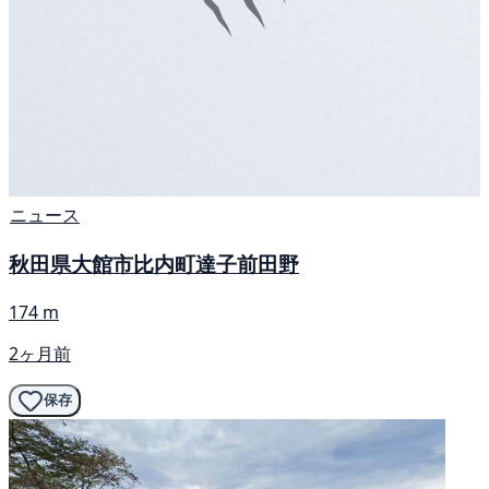
ニュース
秋田県大館市比内町達子前田野
174 m
2ヶ月前
保存