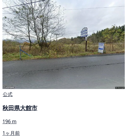
公式
秋田県大館市
196 m
1ヶ月前