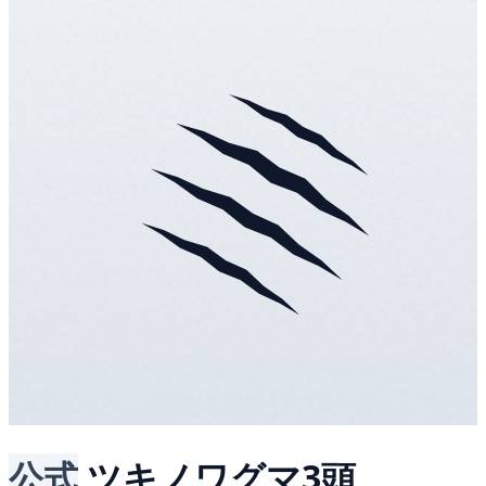
公式
ツキノワグマ3頭