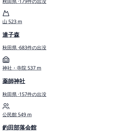
秋田県 ·
179件の出没
山
523 m
達子森
秋田県 ·
683件の出没
神社・寺院
537 m
薬師神社
秋田県 ·
157件の出没
公民館
549 m
釣田部落会館