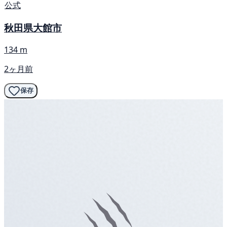
公式
秋田県大館市
134 m
2ヶ月前
保存