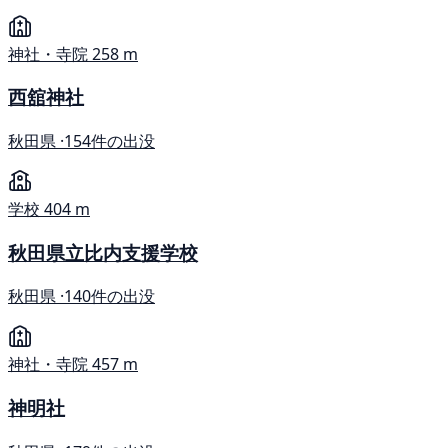
神社・寺院
258 m
西舘神社
秋田県 ·
154件の出没
学校
404 m
秋田県立比内支援学校
秋田県 ·
140件の出没
神社・寺院
457 m
神明社