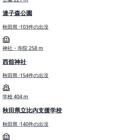
達子森公園
秋田県 ·
103件の出没
神社・寺院
258 m
西舘神社
秋田県 ·
154件の出没
学校
404 m
秋田県立比内支援学校
秋田県 ·
140件の出没