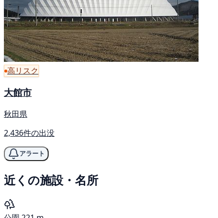
高リスク
大館市
秋田県
2,436件の出没
アラート
近くの施設・名所
公園
221 m