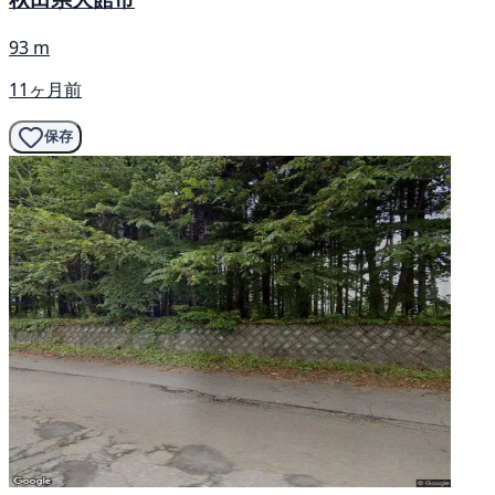
93 m
11ヶ月前
保存