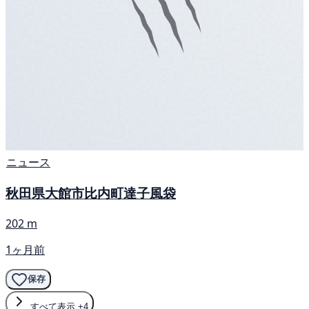
ニュース
秋田県大館市比内町達子風袋
202 m
1ヶ月前
保存
すべて表示
+4