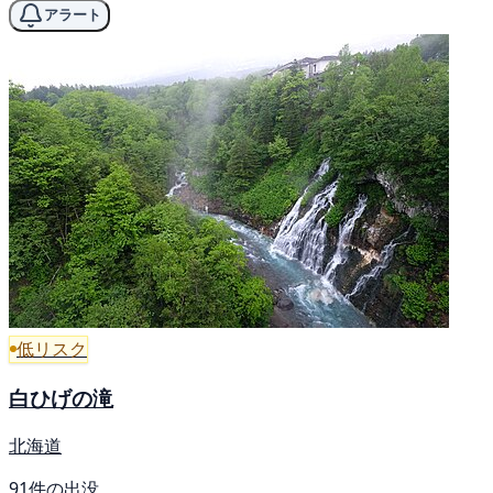
アラート
低リスク
白ひげの滝
北海道
91件の出没