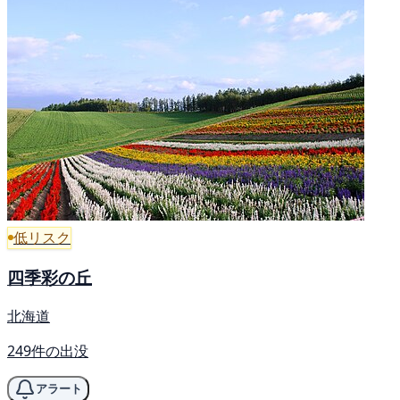
低リスク
四季彩の丘
北海道
249件の出没
アラート