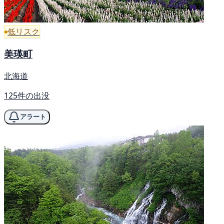
低リスク
美瑛町
北海道
125件の出没
アラート