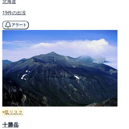
北海道
19件の出没
アラート
低リスク
十勝岳