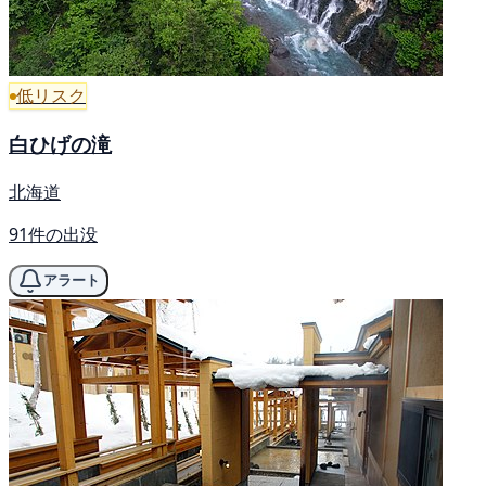
低リスク
白ひげの滝
北海道
91件の出没
アラート