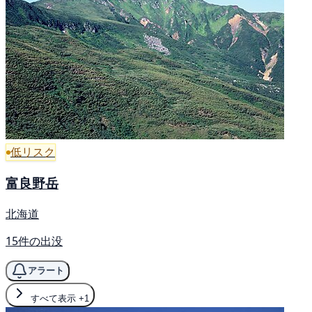
低リスク
富良野岳
北海道
15件の出没
アラート
すべて表示
+1