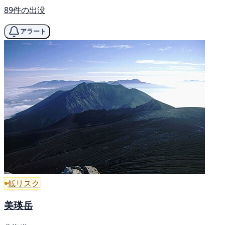
89件の出没
アラート
低リスク
美瑛岳