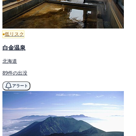
低リスク
白金温泉
北海道
89件の出没
アラート