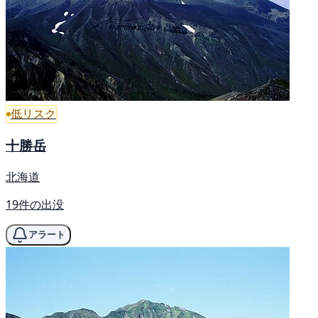
低リスク
十勝岳
北海道
19件の出没
アラート