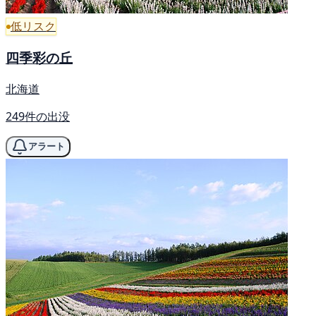
低リスク
四季彩の丘
北海道
249件の出没
アラート