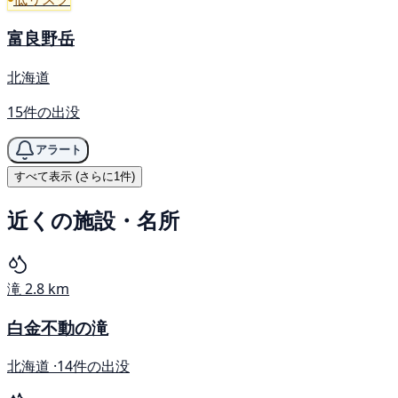
富良野岳
北海道
15件の出没
アラート
すべて表示 (さらに1件)
近くの施設・名所
滝
2.8 km
白金不動の滝
北海道 ·
14件の出没