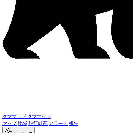
クママップ
クママップ
マップ
地域
旅行計画
アラート
報告