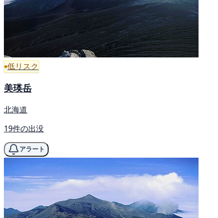
低リスク
美瑛岳
北海道
19件の出没
アラート