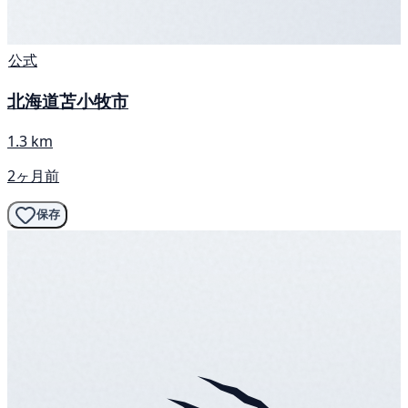
公式
北海道苫小牧市
1.3 km
2ヶ月前
保存