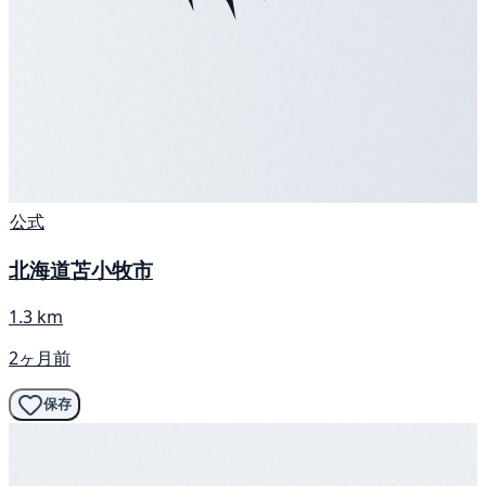
公式
北海道苫小牧市
1.3 km
2ヶ月前
保存