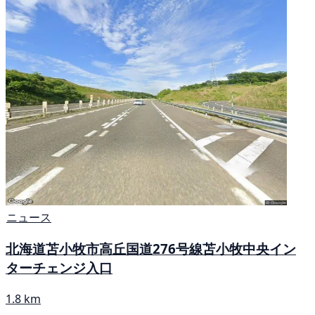
ニュース
北海道苫小牧市高丘国道276号線苫小牧中央イン
ターチェンジ入口
1.8 km