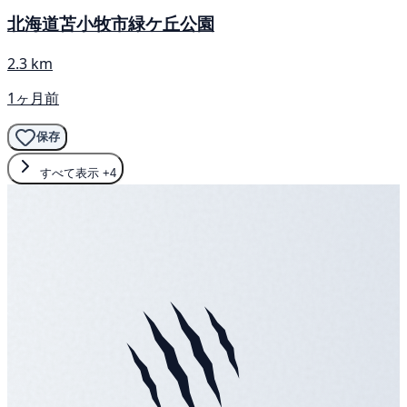
北海道苫小牧市緑ケ丘公園
2.3 km
1ヶ月前
保存
すべて表示
+4