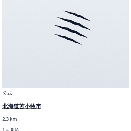
公式
北海道苫小牧市
2.3 km
1ヶ月前