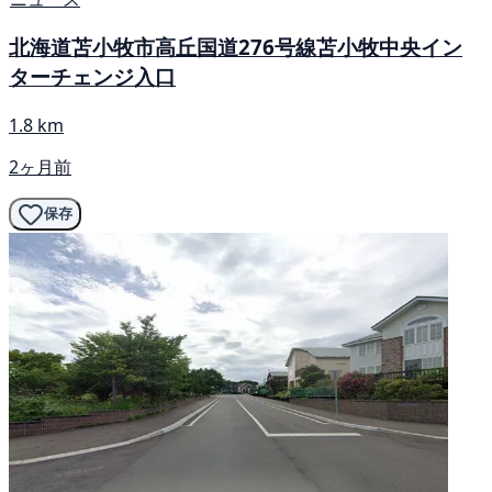
北海道苫小牧市高丘国道276号線苫小牧中央イン
ターチェンジ入口
1.8 km
2ヶ月前
保存