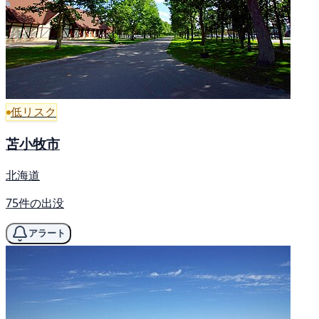
低リスク
苫小牧市
北海道
75件の出没
アラート