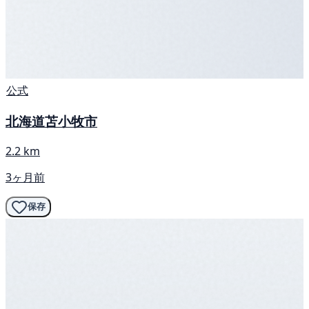
公式
北海道苫小牧市
2.2 km
3ヶ月前
保存