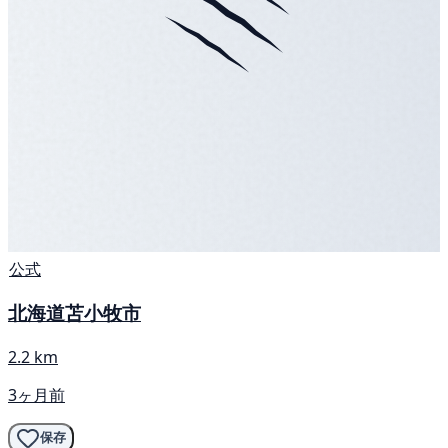
公式
北海道苫小牧市
2.2 km
3ヶ月前
保存