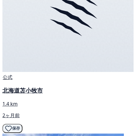
公式
北海道苫小牧市
1.4 km
2ヶ月前
保存