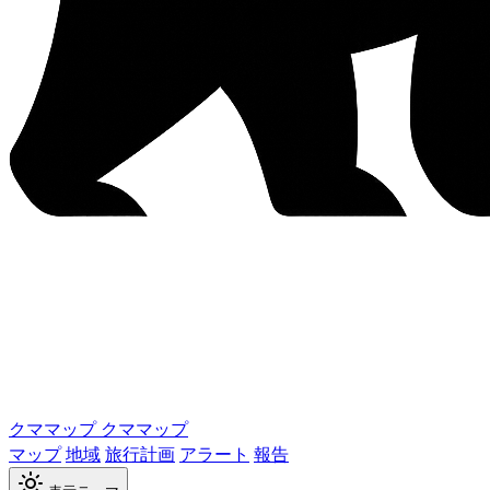
クママップ
クママップ
マップ
地域
旅行計画
アラート
報告