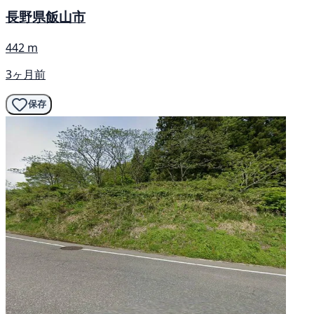
長野県飯山市
442 m
3ヶ月前
保存