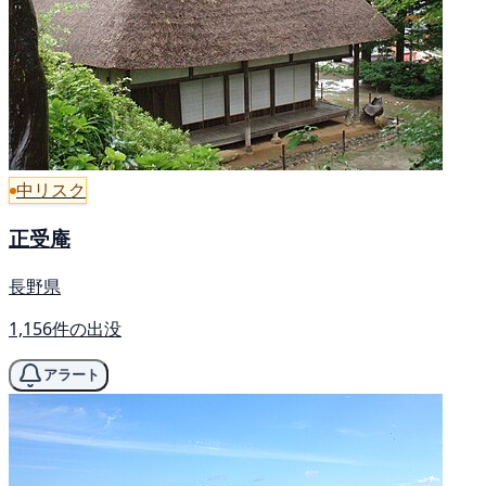
中リスク
正受庵
長野県
1,156件の出没
アラート