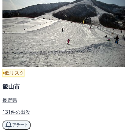
低リスク
飯山市
長野県
131件の出没
アラート