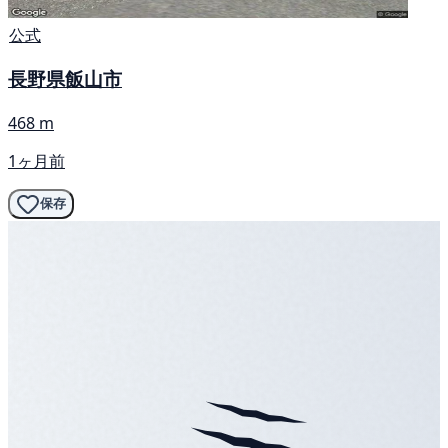
公式
長野県飯山市
468 m
1ヶ月前
保存