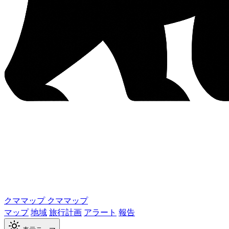
クママップ
クママップ
マップ
地域
旅行計画
アラート
報告