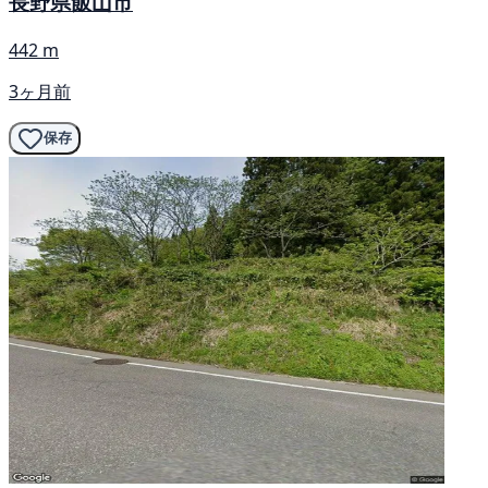
長野県飯山市
442 m
3ヶ月前
保存