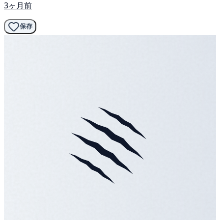
3ヶ月前
保存