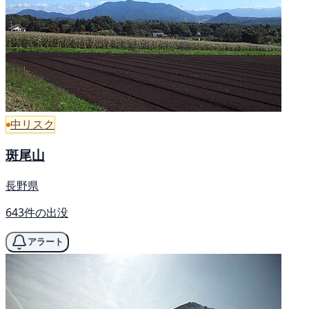
中リスク
斑尾山
長野県
643件の出没
アラート