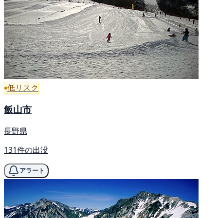
低リスク
飯山市
長野県
131件の出没
アラート