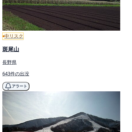
中リスク
斑尾山
長野県
643件の出没
アラート