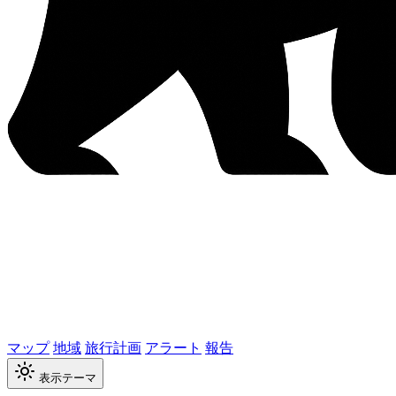
マップ
地域
旅行計画
アラート
報告
表示テーマ