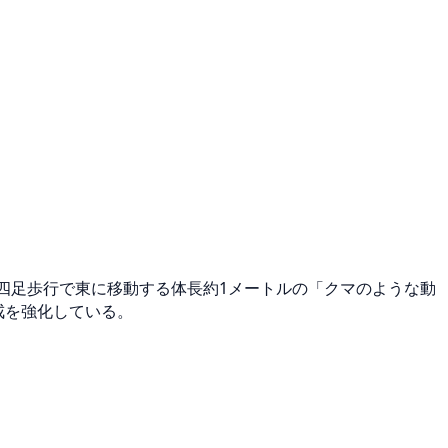
を四足歩行で東に移動する体長約1メートルの「クマのような動
戒を強化している。