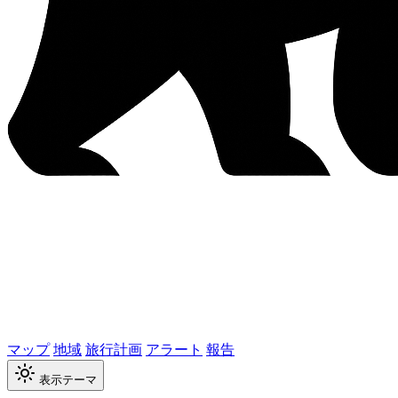
マップ
地域
旅行計画
アラート
報告
表示テーマ