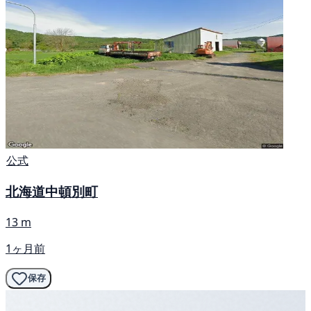
公式
北海道中頓別町
13 m
1ヶ月前
保存