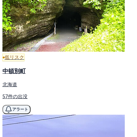
低リスク
中頓別町
北海道
57件の出没
アラート