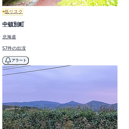
低リスク
中頓別町
北海道
57件の出没
アラート