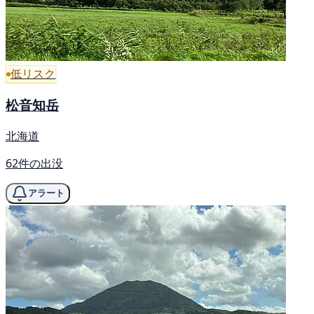
低リスク
松音知岳
北海道
62件の出没
アラート