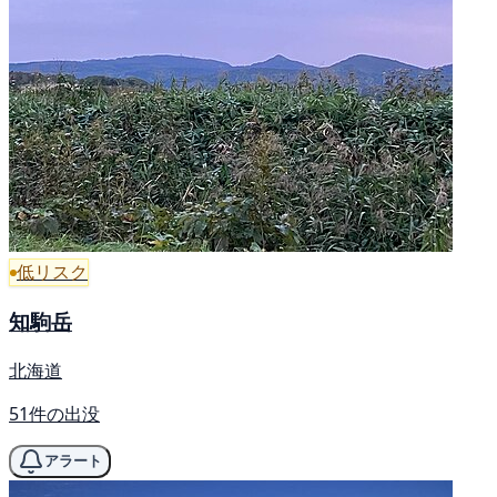
低リスク
知駒岳
北海道
51件の出没
アラート