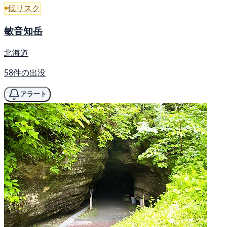
低リスク
敏音知岳
北海道
58件の出没
アラート