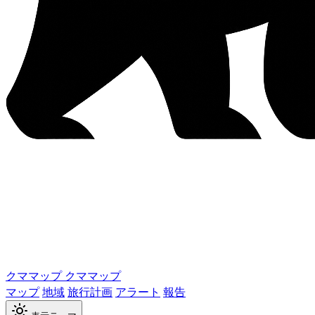
クママップ
クママップ
マップ
地域
旅行計画
アラート
報告