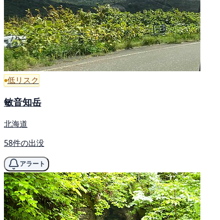
低リスク
敏音知岳
北海道
58件の出没
アラート