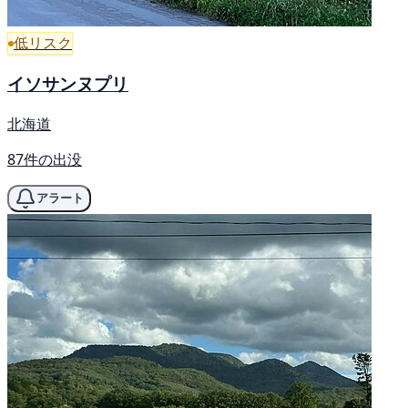
低リスク
イソサンヌプリ
北海道
87件の出没
アラート