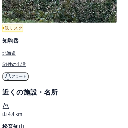
低リスク
知駒岳
北海道
51件の出没
アラート
近くの施設・名所
山
4.4 km
松音知山