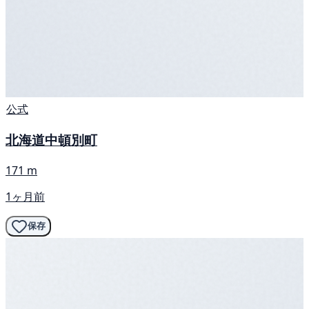
公式
北海道中頓別町
171 m
1ヶ月前
保存