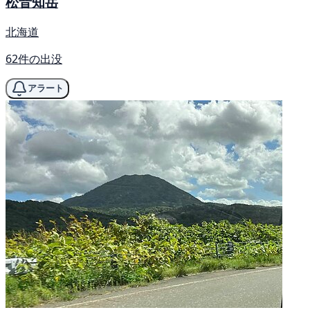
松音知岳
北海道
62件の出没
アラート