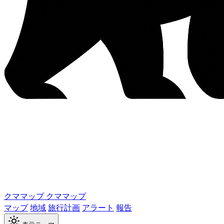
クママップ
クママップ
マップ
地域
旅行計画
アラート
報告