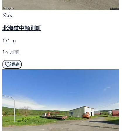
公式
北海道中頓別町
171 m
1ヶ月前
保存