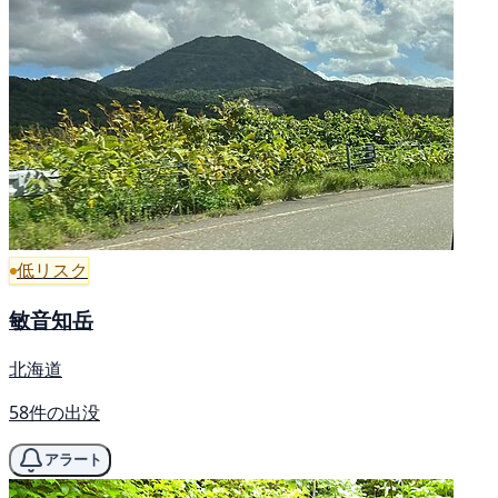
低リスク
敏音知岳
北海道
58件の出没
アラート