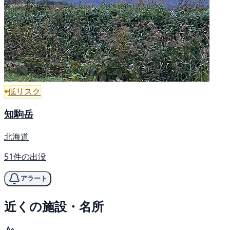
低リスク
知駒岳
北海道
51件の出没
アラート
近くの施設・名所