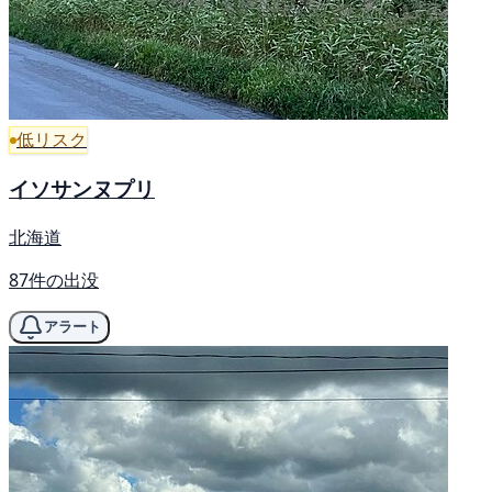
低リスク
イソサンヌプリ
北海道
87件の出没
アラート