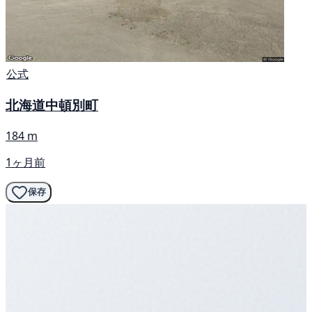
公式
北海道中頓別町
184 m
1ヶ月前
保存