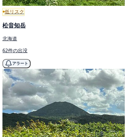
低リスク
松音知岳
北海道
62件の出没
アラート