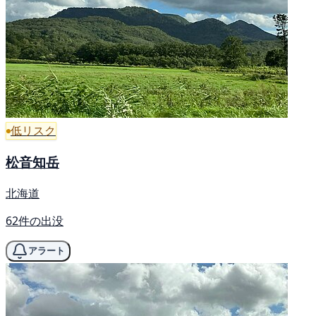
低リスク
松音知岳
北海道
62件の出没
アラート