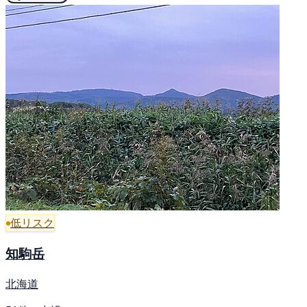
低リスク
知駒岳
北海道