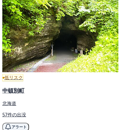
低リスク
中頓別町
北海道
57件の出没
アラート