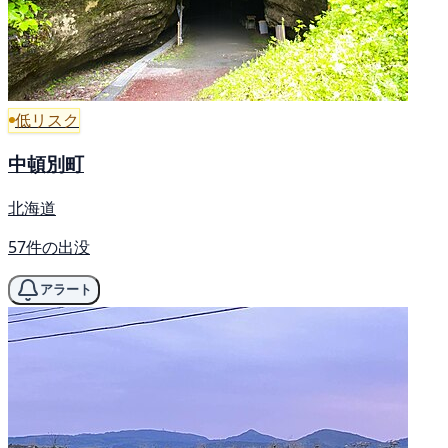
低リスク
中頓別町
北海道
57件の出没
アラート