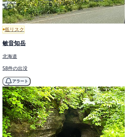
低リスク
敏音知岳
北海道
58件の出没
アラート