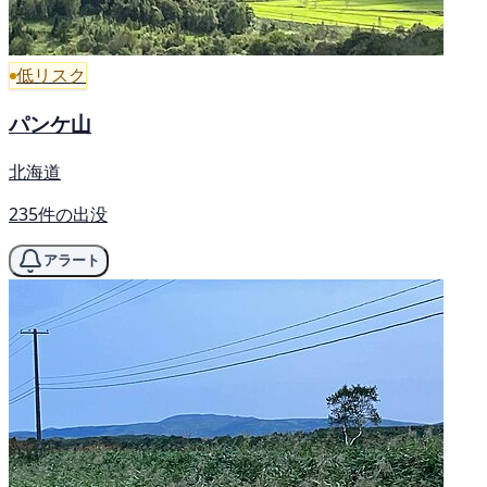
低リスク
パンケ山
北海道
235件の出没
アラート