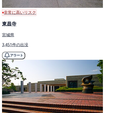
非常に高いリスク
東昌寺
宮城県
3,451件の出没
アラート