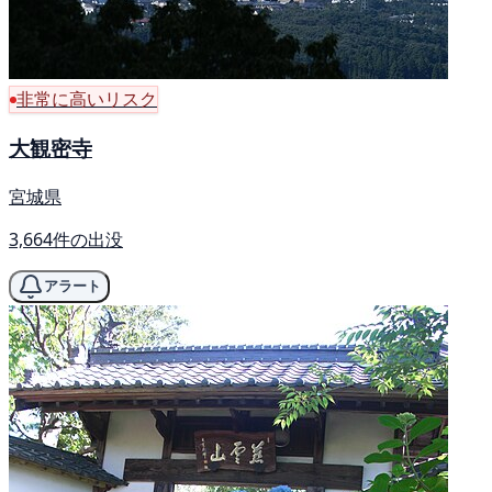
非常に高いリスク
大観密寺
宮城県
3,664件の出没
アラート