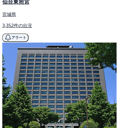
仙台東照宮
宮城県
3,352件の出没
アラート