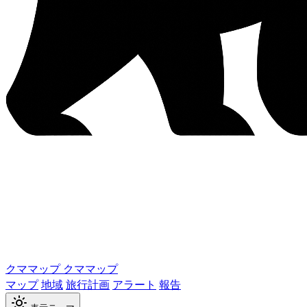
クママップ
クママップ
マップ
地域
旅行計画
アラート
報告