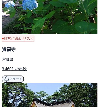
非常に高いリスク
資福寺
宮城県
3,460件の出没
アラート