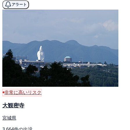
アラート
非常に高いリスク
大観密寺
宮城県
3,664件の出没