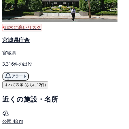
非常に高いリスク
宮城県庁舎
宮城県
3,316件の出没
アラート
すべて表示 (さらに12件)
近くの施設・名所
公園
48 m