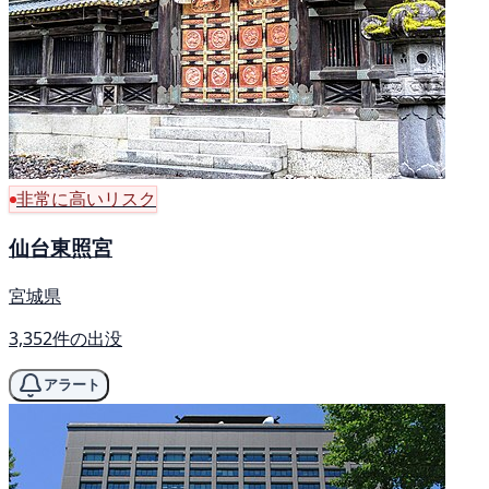
非常に高いリスク
仙台東照宮
宮城県
3,352件の出没
アラート