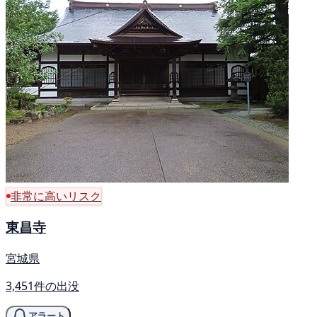
非常に高いリスク
東昌寺
宮城県
3,451件の出没
アラート