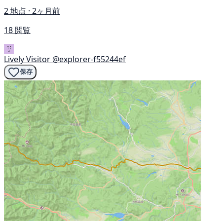
2 地点 · 2ヶ月前
18 閲覧
Lively Visitor
@explorer-f55244ef
保存