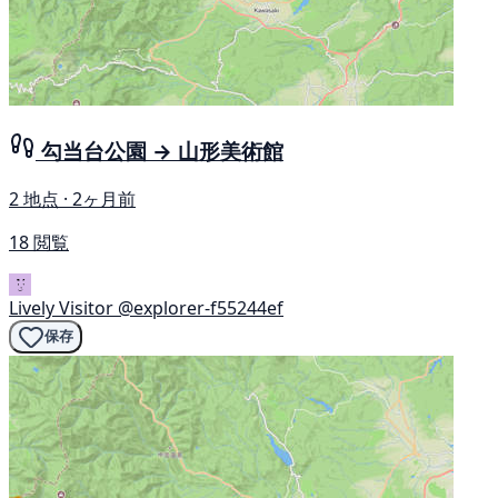
勾当台公園 → 山形美術館
2 地点 · 2ヶ月前
18 閲覧
Lively Visitor
@explorer-f55244ef
保存