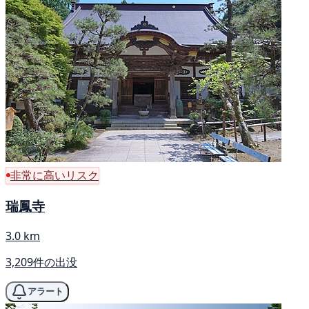
非常に高いリスク
瑞鳳寺
3.0 km
3,209件の出没
アラート