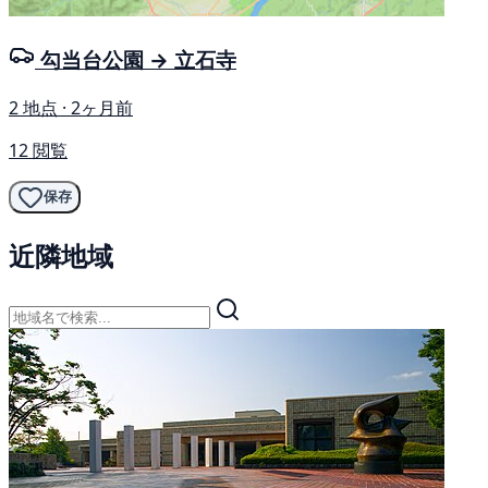
勾当台公園 → 立石寺
2 地点 · 2ヶ月前
12 閲覧
保存
近隣地域