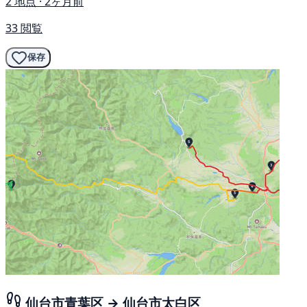
2 地点 · 2ヶ月前
33 閲覧
保存
仙台市青葉区 → 仙台市太白区