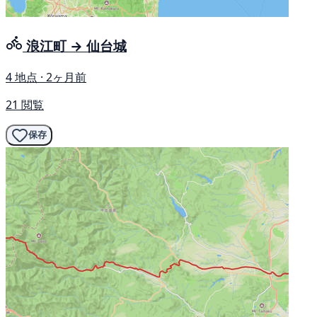
浪江町 → 仙台城
4 地点 · 2ヶ月前
21 閲覧
保存