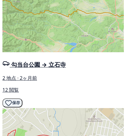
勾当台公園 → 立石寺
2 地点 · 2ヶ月前
12 閲覧
保存