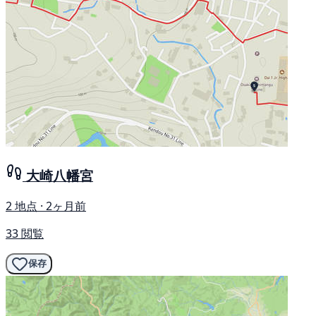
大崎八幡宮
2 地点 · 2ヶ月前
33 閲覧
保存