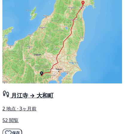
月江寺 → 大和町
2 地点 · 3ヶ月前
52 閲覧
保存