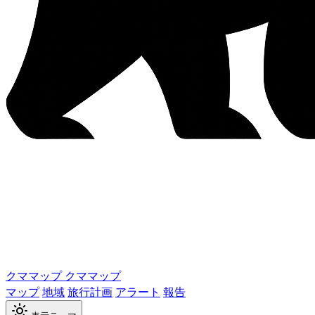
クママップ
クママップ
マップ
地域
旅行計画
アラート
報告