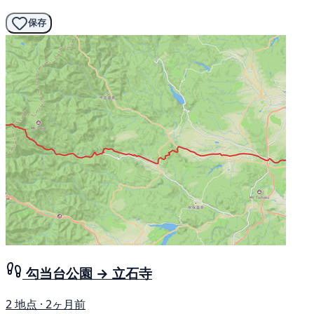
保存
勾当台公園 → 立石寺
2 地点 · 2ヶ月前