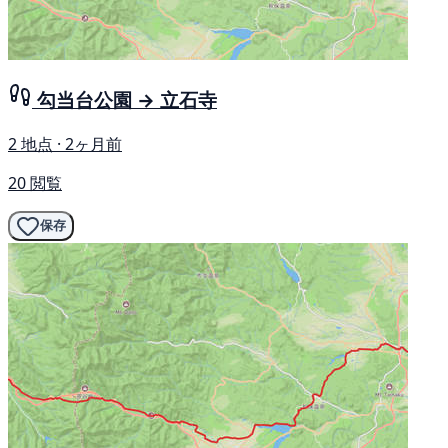
勾当台公園 → 立石寺
2 地点 · 2ヶ月前
20 閲覧
保存