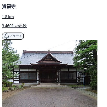
資福寺
1.8 km
3,460件の出没
アラート