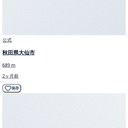
公式
秋田県大仙市
689 m
2ヶ月前
保存