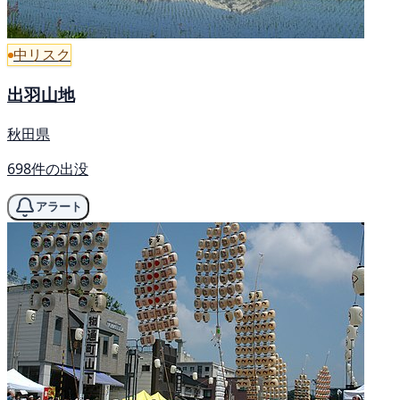
中リスク
出羽山地
秋田県
698件の出没
アラート