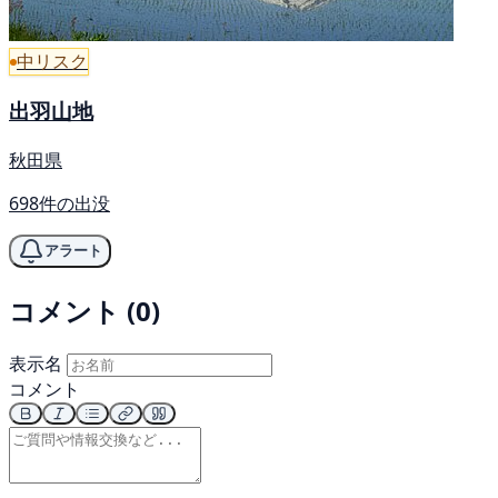
中リスク
出羽山地
秋田県
698件の出没
アラート
コメント (0)
表示名
コメント