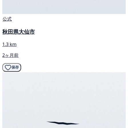
公式
秋田県大仙市
1.3 km
2ヶ月前
保存