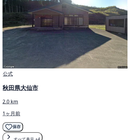
公式
秋田県大仙市
2.0 km
1ヶ月前
保存
すべて表示
+4