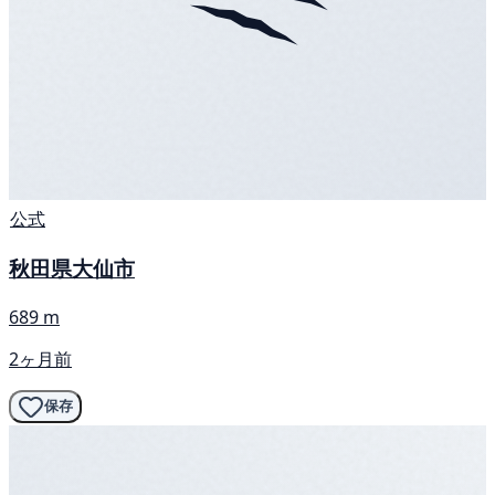
公式
秋田県大仙市
689 m
2ヶ月前
保存