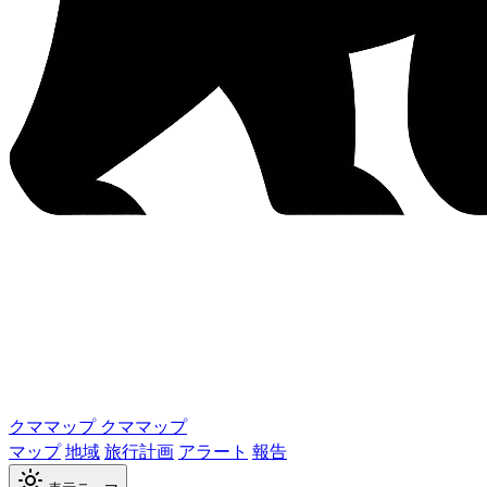
クママップ
クママップ
マップ
地域
旅行計画
アラート
報告