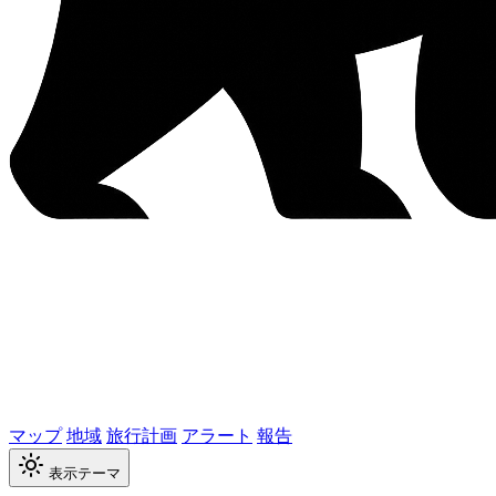
マップ
地域
旅行計画
アラート
報告
表示テーマ