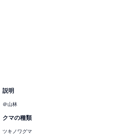
説明
＠山林
クマの種類
ツキノワグマ