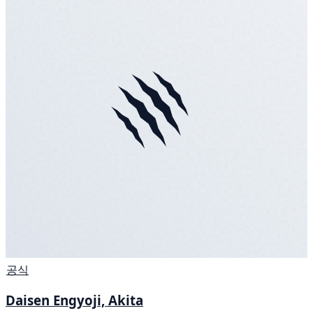
공식
Daisen Engyoji, Akita