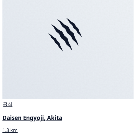
공식
Daisen Engyoji, Akita
1.3 km