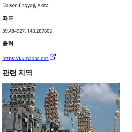
Daisen Engyoji, Akita
좌표
39.484927, 140.287805
출처
https://kumadas.net
관련 지역