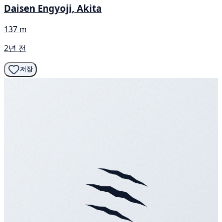
Daisen Engyoji, Akita
137 m
2년 전
저장