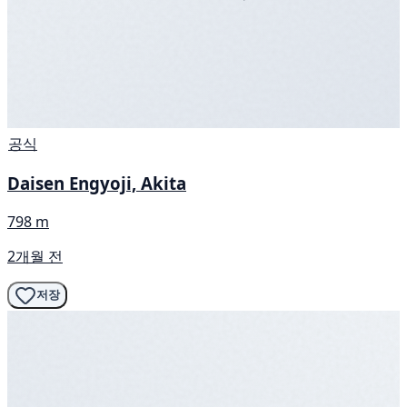
공식
Daisen Engyoji, Akita
798 m
2개월 전
저장