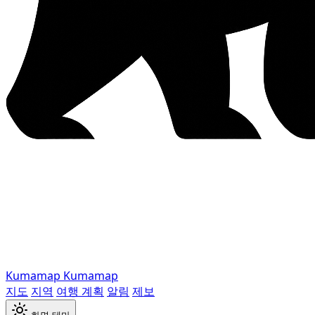
Kumamap
Kumamap
지도
지역
여행 계획
알림
제보