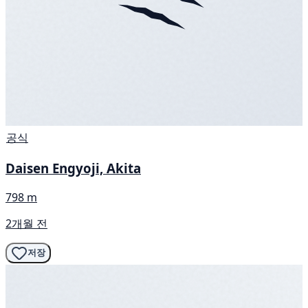
공식
Daisen Engyoji, Akita
798 m
2개월 전
저장