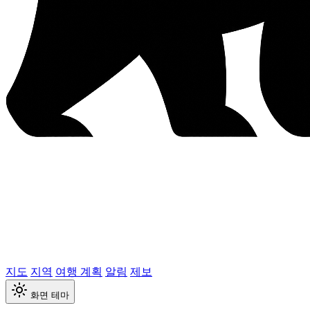
지도
지역
여행 계획
알림
제보
화면 테마