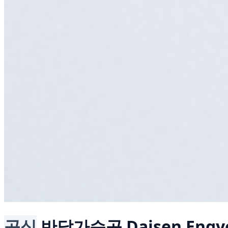
공식
반달가슴곰
Daisen Engyo