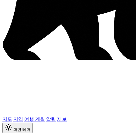
지도
지역
여행 계획
알림
제보
화면 테마