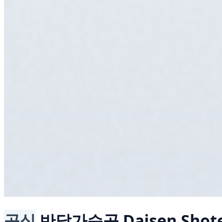
공식
반달가슴곰
Daisen Shot