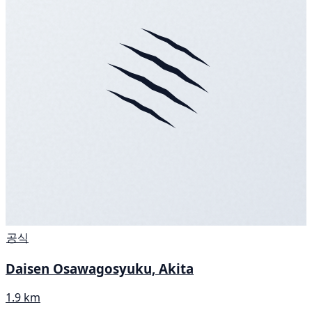
공식
Daisen Osawagosyuku, Akita
1.9 km