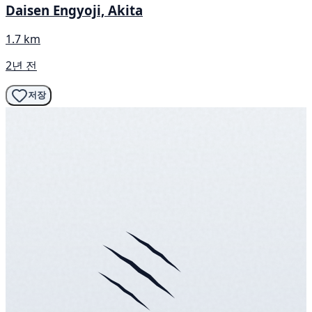
Daisen Engyoji, Akita
1.7 km
2년 전
저장