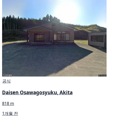
공식
Daisen Osawagosyuku, Akita
818 m
1개월 전