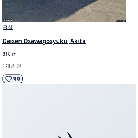
공식
Daisen Osawagosyuku, Akita
818 m
1개월 전
저장