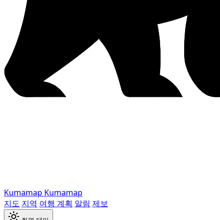
Kumamap
Kumamap
지도
지역
여행 계획
알림
제보